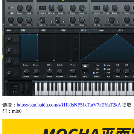
链接：
https://pan.baidu.com/s/1Hb3sNP5JxTurV7aEYqT2kA
提取
码：mlb6