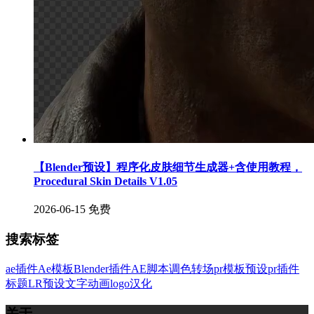
【Blender预设】程序化皮肤细节生成器+含使用教程，
Procedural Skin Details V1.05
2026-06-15
免费
搜索标签
ae插件
Ae模板
Blender插件
AE脚本
调色
转场
pr模板
预设
pr插件
标题
LR预设
文字
动画
logo
汉化
关于