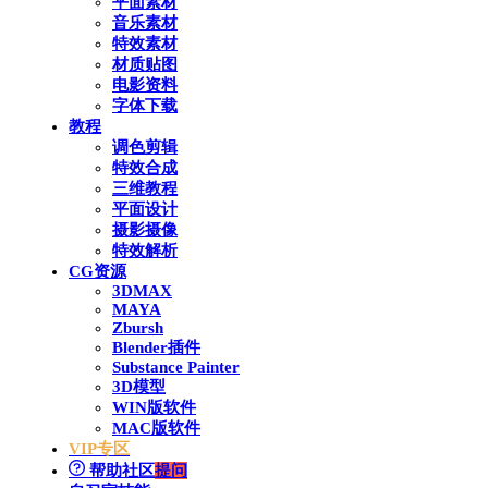
平面素材
音乐素材
特效素材
材质贴图
电影资料
字体下载
教程
调色剪辑
特效合成
三维教程
平面设计
摄影摄像
特效解析
CG资源
3DMAX
MAYA
Zbursh
Blender插件
Substance Painter
3D模型
WIN版软件
MAC版软件
VIP专区
帮助社区
提问