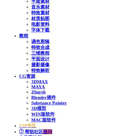
平面素材
音乐素材
特效素材
材质贴图
电影资料
字体下载
教程
调色剪辑
特效合成
三维教程
平面设计
摄影摄像
特效解析
CG资源
3DMAX
MAYA
Zbursh
Blender插件
Substance Painter
3D模型
WIN版软件
MAC版软件
VIP专区
帮助社区
提问