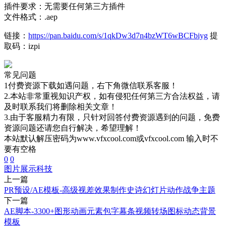
插件要求：无需要任何第三方插件
文件格式：.aep
链接：
https://pan.baidu.com/s/1qkDw3d7n4bzWT6wBCFbiyg
提
取码：izpi
常见问题
1付费资源下载如遇问题，右下角微信联系客服！
2.本站非常重视知识产权，如有侵犯任何第三方合法权益，请
及时联系我们将删除相关文章！
3.由于客服精力有限，只针对回答付费资源遇到的问题，免费
资源问题还请您自行解决，希望理解！
本站默认解压密码为www.vfxcool.com或vfxcool.com 输入时不
要有空格
0
0
图片展示
科技
上一篇
PR预设/AE模板-高级视差效果制作史诗幻灯片动作战争主题
下一篇
AE脚本-3300+图形动画元素包字幕条视频转场图标动态背景
模板