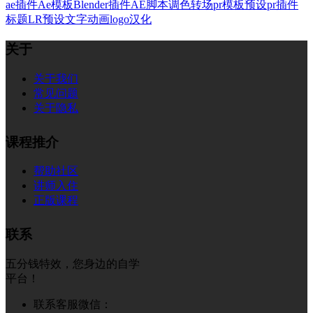
ae插件
Ae模板
Blender插件
AE脚本
调色
转场
pr模板
预设
pr插件
标题
LR预设
文字
动画
logo
汉化
关于
关于我们
常见问题
关于隐私
课程推介
帮助社区
讲师入住
正版课程
联系
五分钱特效，您身边的自学
平台！
联系客服微信：