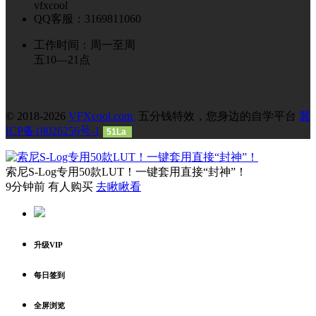
vfxcool
QQ客服：3169811060
工作时间：周一至周
五10—21点
© 2018-2026
VFXcool.com
五分钱特效，您身边的自学平台
冀
ICP备18026256号-1
51La
索尼S-Log专用50款LUT！一键套用直接“封神”！
9分钟前 有人购买
去瞅瞅看
升级VIP
每日签到
全屏浏览