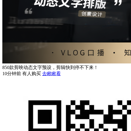
850款剪映动态文字预设，剪辑快到停不下来！
10分钟前 有人购买
去瞅瞅看