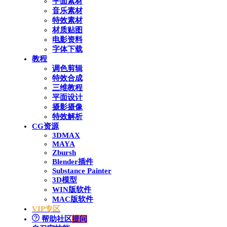
平面素材
音乐素材
特效素材
材质贴图
电影资料
字体下载
教程
调色剪辑
特效合成
三维教程
平面设计
摄影摄像
特效解析
CG资源
3DMAX
MAYA
Zbursh
Blender插件
Substance Painter
3D模型
WIN版软件
MAC版软件
VIP专区
帮助社区
提问