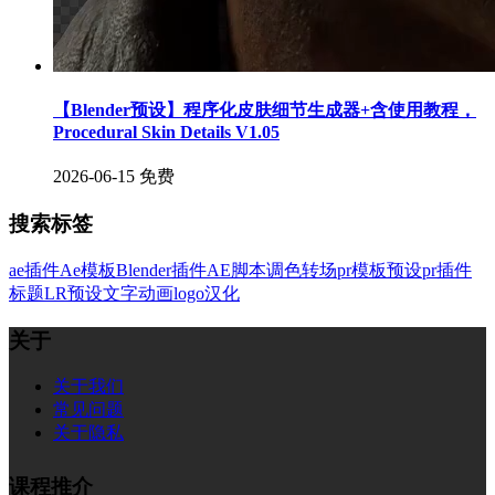
【Blender预设】程序化皮肤细节生成器+含使用教程，
Procedural Skin Details V1.05
2026-06-15
免费
搜索标签
ae插件
Ae模板
Blender插件
AE脚本
调色
转场
pr模板
预设
pr插件
标题
LR预设
文字
动画
logo
汉化
关于
关于我们
常见问题
关于隐私
课程推介