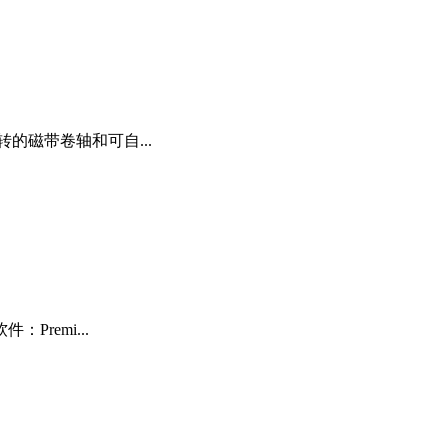
的磁带卷轴和可自...
remi...