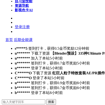
自习室
技能
资源导航
影视色卡
AI
登录
注册
首页
后期全能课
s*****5
签到打卡，获得0.5金币奖励
12分钟前
u*******
下载了资源
【Blender预设】335种Ultimate 
u*******
加入了本站
5小时前
u*******
签到打卡，获得0.7金币奖励
5小时前
u*******
登录了本站
5小时前
C******O
下载了资源
红巨人粒子特效套装AE/PR插件v2023.4.
C******O
登录了本站
5小时前
u*******
签到打卡，获得0.9金币奖励
8小时前
b*******
签到打卡，获得0.7金币奖励
8小时前
b*******
登录了本站
8小时前
搜索