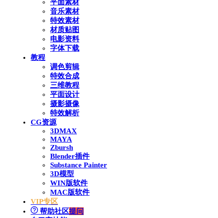
平面素材
音乐素材
特效素材
材质贴图
电影资料
字体下载
教程
调色剪辑
特效合成
三维教程
平面设计
摄影摄像
特效解析
CG资源
3DMAX
MAYA
Zbursh
Blender插件
Substance Painter
3D模型
WIN版软件
MAC版软件
VIP专区
帮助社区
提问