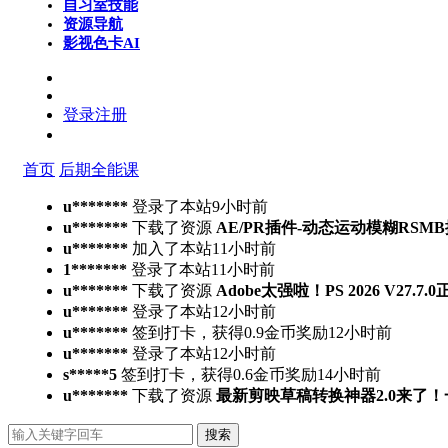
自习室
技能
资源导航
影视色卡
AI
登录
注册
首页
后期全能课
u*******
登录了本站
9小时前
u*******
下载了资源
AE/PR插件-动态运动模糊RSMB插件 Ree
u*******
加入了本站
11小时前
1*******
登录了本站
11小时前
u*******
下载了资源
Adobe太强啦！PS 2026 V27.
u*******
登录了本站
12小时前
u*******
签到打卡，获得0.9金币奖励
12小时前
u*******
登录了本站
12小时前
s*****5
签到打卡，获得0.6金币奖励
14小时前
u*******
下载了资源
最新剪映草稿转换神器2.0来了
搜索