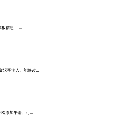
信息： ...
汉字输入。能修改...
轻松添加平滑、可...