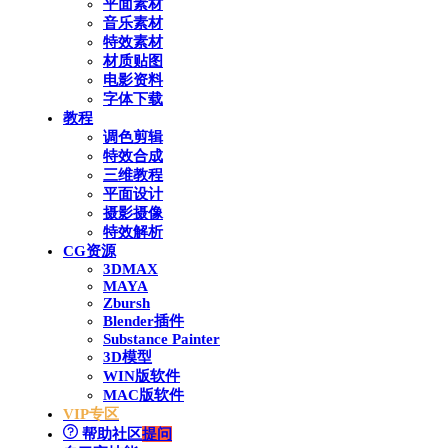
平面素材
音乐素材
特效素材
材质贴图
电影资料
字体下载
教程
调色剪辑
特效合成
三维教程
平面设计
摄影摄像
特效解析
CG资源
3DMAX
MAYA
Zbursh
Blender插件
Substance Painter
3D模型
WIN版软件
MAC版软件
VIP专区
帮助社区
提问