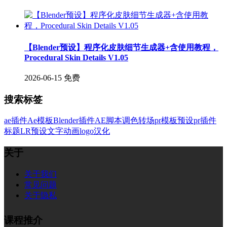
【Blender预设】程序化皮肤细节生成器+含使用教程，
Procedural Skin Details V1.05
2026-06-15
免费
搜索标签
ae插件
Ae模板
Blender插件
AE脚本
调色
转场
pr模板
预设
pr插件
标题
LR预设
文字
动画
logo
汉化
关于
关于我们
常见问题
关于隐私
课程推介