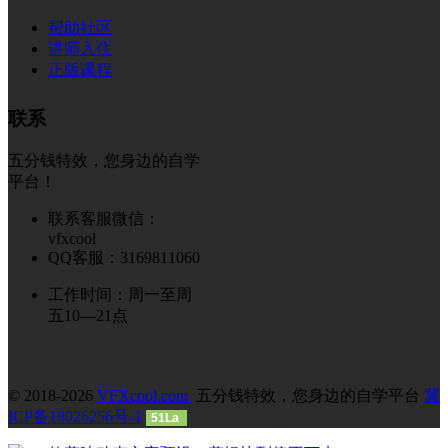
帮助社区
讲师入住
正版课程
联系
五分钱特效，您身边的自学
平台！
联系客服微信：
vfxcool
QQ客服：3169811060
工作时间：周一至周
五10—21点
© 2018-2026
VFXcool.com
五分钱特效，您身边的自学平台
冀
ICP备18026256号-1
51La