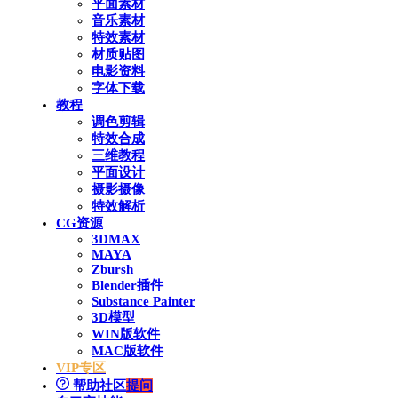
平面素材
音乐素材
特效素材
材质贴图
电影资料
字体下载
教程
调色剪辑
特效合成
三维教程
平面设计
摄影摄像
特效解析
CG资源
3DMAX
MAYA
Zbursh
Blender插件
Substance Painter
3D模型
WIN版软件
MAC版软件
VIP专区
帮助社区
提问