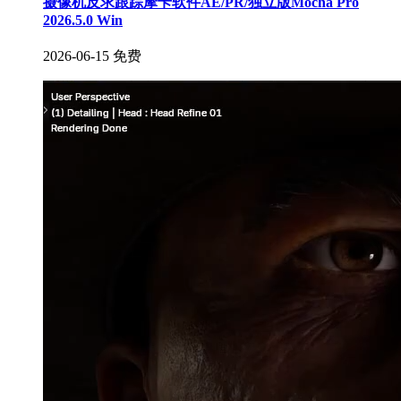
摄像机反求跟踪摩卡软件AE/PR/独立版Mocha Pro
2026.5.0 Win
2026-06-15
免费