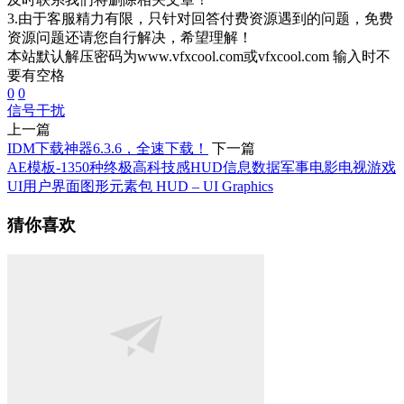
3.由于客服精力有限，只针对回答付费资源遇到的问题，免费
资源问题还请您自行解决，希望理解！
本站默认解压密码为www.vfxcool.com或vfxcool.com 输入时不
要有空格
0
0
信号
干扰
上一篇
IDM下载神器6.3.6，全速下载！
下一篇
AE模板-1350种终极高科技感HUD信息数据军事电影电视游戏
UI用户界面图形元素包 HUD – UI Graphics
猜你喜欢