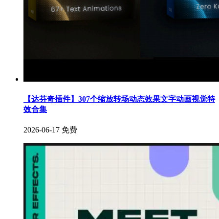
【达芬奇插件】307个缩放转场动态效果文字动画视觉特
效合集
2026-06-17
免费