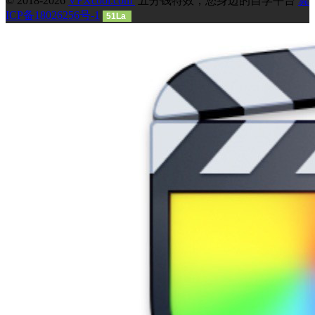
© 2018-2026
VFXcool.com
五分钱特效，您身边的自学平台
冀
ICP备18026256号-1
51La