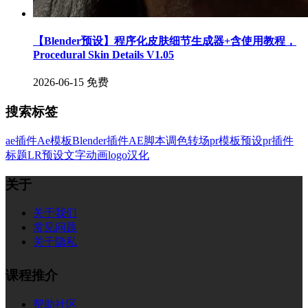
【Blender预设】程序化皮肤细节生成器+含使用教程，
Procedural Skin Details V1.05
2026-06-15
免费
搜索标签
ae插件
Ae模板
Blender插件
AE脚本
调色
转场
pr模板
预设
pr插件
标题
LR预设
文字
动画
logo
汉化
关于
关于我们
常见问题
关于隐私
课程推介
帮助社区