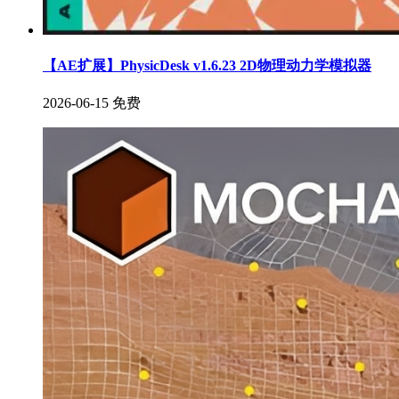
【AE扩展】PhysicDesk v1.6.23 2D物理动力学模拟器
2026-06-15
免费