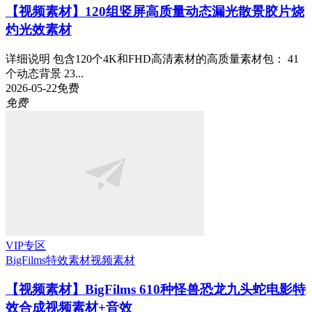
【视频素材】120组竖屏高质量动态漏光散景胶片烧
灼光效素材
详细说明 包含120个4K和FHD高清素材的高质量素材包： 41
个动态背景 23...
2026-05-22
免费
免费
VIP专区
BigFilms
特效素材
视频素材
【视频素材】BigFilms 610种怪兽恐龙九头蛇电影特
效合成视频素材+音效