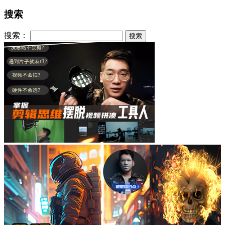
搜索
搜索：