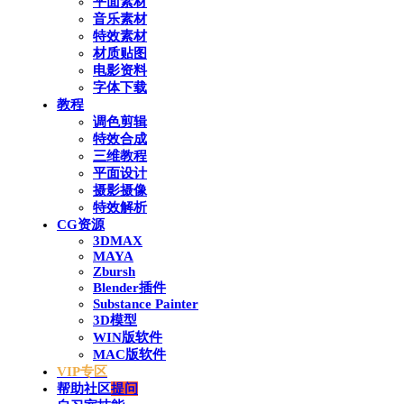
平面素材
音乐素材
特效素材
材质贴图
电影资料
字体下载
教程
调色剪辑
特效合成
三维教程
平面设计
摄影摄像
特效解析
CG资源
3DMAX
MAYA
Zbursh
Blender插件
Substance Painter
3D模型
WIN版软件
MAC版软件
VIP专区
帮助社区
提问