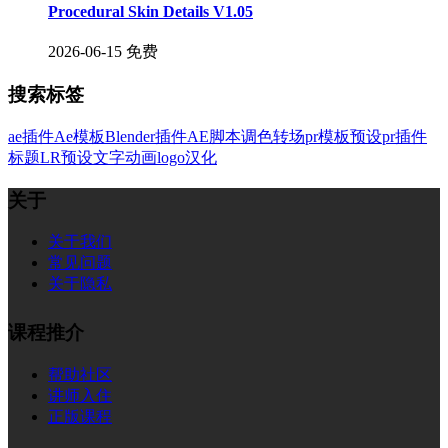
Procedural Skin Details V1.05
2026-06-15
免费
搜索标签
ae插件
Ae模板
Blender插件
AE脚本
调色
转场
pr模板
预设
pr插件
标题
LR预设
文字
动画
logo
汉化
关于
关于我们
常见问题
关于隐私
课程推介
帮助社区
讲师入住
正版课程