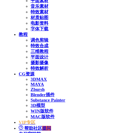
平面素材
音乐素材
特效素材
材质贴图
电影资料
字体下载
教程
调色剪辑
特效合成
三维教程
平面设计
摄影摄像
特效解析
CG资源
3DMAX
MAYA
Zbursh
Blender插件
Substance Painter
3D模型
WIN版软件
MAC版软件
VIP专区
帮助社区
提问