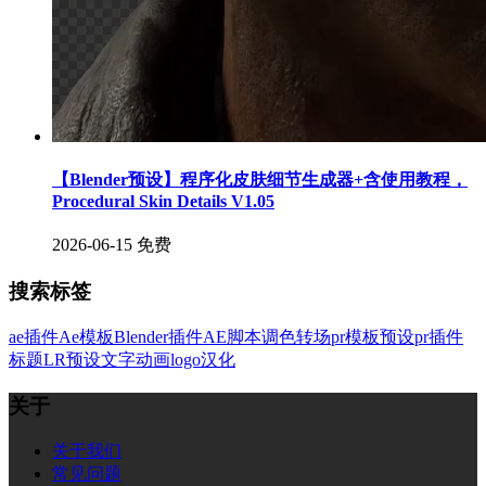
【Blender预设】程序化皮肤细节生成器+含使用教程，
Procedural Skin Details V1.05
2026-06-15
免费
搜索标签
ae插件
Ae模板
Blender插件
AE脚本
调色
转场
pr模板
预设
pr插件
标题
LR预设
文字
动画
logo
汉化
关于
关于我们
常见问题