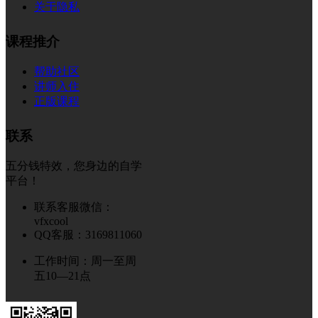
关于隐私
课程推介
帮助社区
讲师入住
正版课程
联系
五分钱特效，您身边的自学
平台！
联系客服微信：
vfxcool
QQ客服：3169811060
工作时间：周一至周
五10—21点