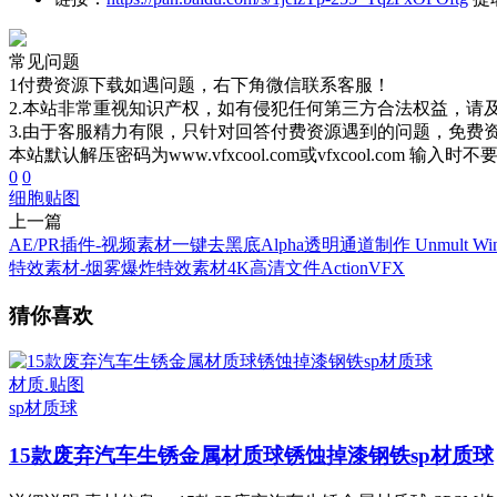
常见问题
1付费资源下载如遇问题，右下角微信联系客服！
2.本站非常重视知识产权，如有侵犯任何第三方合法权益，请
3.由于客服精力有限，只针对回答付费资源遇到的问题，免费
本站默认解压密码为www.vfxcool.com或vfxcool.com 输入时
0
0
细胞
贴图
上一篇
AE/PR插件-视频素材一键去黑底Alpha透明通道制作 Unmult Win
特效素材-烟雾爆炸特效素材4K高清文件ActionVFX
猜你喜欢
材质.贴图
sp材质球
15款废弃汽车生锈金属材质球锈蚀掉漆钢铁sp材质球