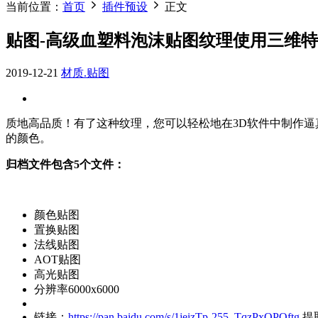
当前位置：
首页
插件预设
正文
贴图-高级血塑料泡沫贴图纹理使用三维特效制作3d
2019-12-21
材质.贴图
质地高品质！有了这种纹理，您可以轻松地在3D软件中制作逼真的图形图
的颜色。
归档文件包含5个文件：
颜色贴图
置换贴图
法线贴图
AOT贴图
高光贴图
分辨率6000x6000
链接：
https://pan.baidu.com/s/1jeizTp-255_TqzPxOPOftg
提取