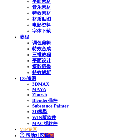
平面素材
音乐素材
特效素材
材质贴图
电影资料
字体下载
教程
调色剪辑
特效合成
三维教程
平面设计
摄影摄像
特效解析
CG资源
3DMAX
MAYA
Zbursh
Blender插件
Substance Painter
3D模型
WIN版软件
MAC版软件
VIP专区
帮助社区
提问