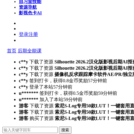
自习室
技能
资源导航
影视色卡
AI
登录
注册
首页
后期全能课
c**y
下载了资源
Silhouette 2026.2汉化版影视后
c**y
下载了资源
Silhouette 2026.2汉化版影视后
c**y
下载了资源
摄像机反求跟踪摩卡软件AE/PR/独立版Mocha
c**y
签到打卡，获得0.8金币奖励
57分钟前
c**y
登录了本站
57分钟前
u*******
签到打卡，获得0.5金币奖励
59分钟前
u*******
加入了本站
59分钟前
游客
下载了资源
索尼S-Log专用50款LUT！一键套用
游客
下载了资源
索尼S-Log专用50款LUT！一键套用
游客
购买了资源
索尼S-Log专用50款LUT！一键套用
搜索