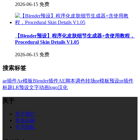
2026-06-15
免费
【Blender预设】程序化皮肤细节生成器+含使用教程，
Procedural Skin Details V1.05
2026-06-15
免费
搜索标签
ae插件
Ae模板
Blender插件
AE脚本
调色
转场
pr模板
预设
pr插件
标题
LR预设
文字
动画
logo
汉化
关于
关于我们
常见问题
关于隐私