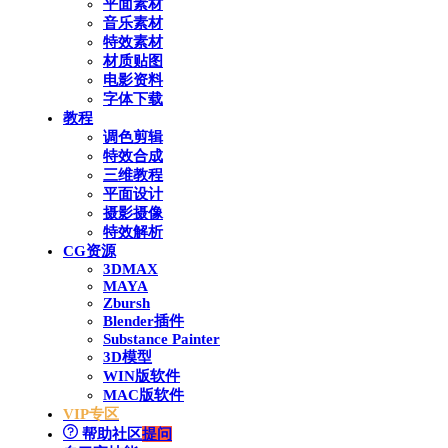
平面素材
音乐素材
特效素材
材质贴图
电影资料
字体下载
教程
调色剪辑
特效合成
三维教程
平面设计
摄影摄像
特效解析
CG资源
3DMAX
MAYA
Zbursh
Blender插件
Substance Painter
3D模型
WIN版软件
MAC版软件
VIP专区
帮助社区
提问