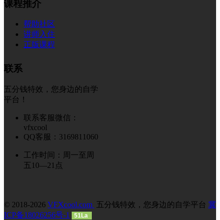
课程推介
帮助社区
讲师入住
正版课程
联系
五分钱特效，您身边的自学
平台！
联系客服微信：
vfxcool
QQ客服：3169811060
工作时间：周一至周
五10—21点
© 2018-2026
VFXcool.com
五分钱特效，您身边的自学平台
冀
ICP备18026256号-1
51La