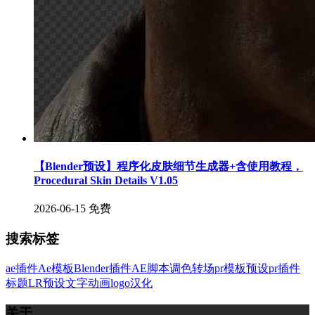
【Blender预设】程序化皮肤细节生成器+含使用教程，
Procedural Skin Details V1.05
2026-06-15
免费
搜索标签
ae插件
Ae模板
Blender插件
AE脚本
调色
转场
pr模板
预设
pr插件
标题
LR预设
文字
动画
logo
汉化
关于