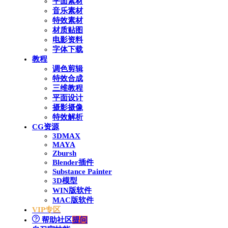
平面素材
音乐素材
特效素材
材质贴图
电影资料
字体下载
教程
调色剪辑
特效合成
三维教程
平面设计
摄影摄像
特效解析
CG资源
3DMAX
MAYA
Zbursh
Blender插件
Substance Painter
3D模型
WIN版软件
MAC版软件
VIP专区
帮助社区
提问