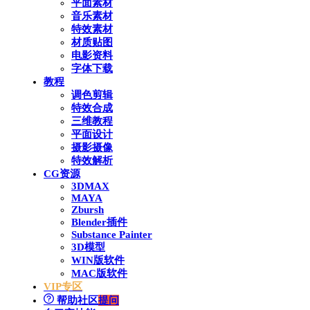
平面素材
音乐素材
特效素材
材质贴图
电影资料
字体下载
教程
调色剪辑
特效合成
三维教程
平面设计
摄影摄像
特效解析
CG资源
3DMAX
MAYA
Zbursh
Blender插件
Substance Painter
3D模型
WIN版软件
MAC版软件
VIP专区
帮助社区
提问