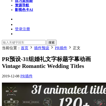
自习室
技能
资源导航
影视色卡
AI
登录
注册
搜索
当前位置：
首页
插件预设
PR插件
正文
PR预设-31组婚礼文字标题字幕动画
Vintage Romantic Wedding Titles
2019-12-08
PR插件