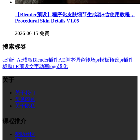
【Blender预设】程序化皮肤细节生成器+含使用教程，
Procedural Skin Details V1.05
2026-06-15
免费
搜索标签
ae插件
Ae模板
Blender插件
AE脚本
调色
转场
pr模板
预设
pr插件
标题
LR预设
文字
动画
logo
汉化
关于
关于我们
常见问题
关于隐私
课程推介
帮助社区