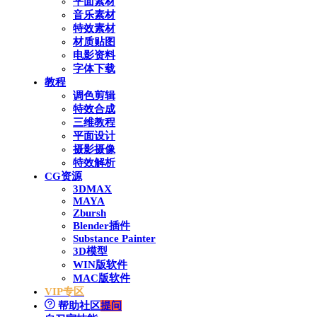
平面素材
音乐素材
特效素材
材质贴图
电影资料
字体下载
教程
调色剪辑
特效合成
三维教程
平面设计
摄影摄像
特效解析
CG资源
3DMAX
MAYA
Zbursh
Blender插件
Substance Painter
3D模型
WIN版软件
MAC版软件
VIP专区
帮助社区
提问