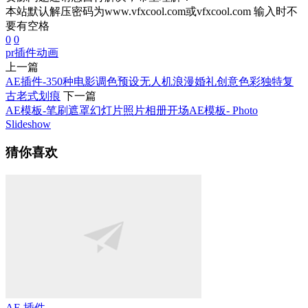
本站默认解压密码为www.vfxcool.com或vfxcool.com 输入时不
要有空格
0
0
pr插件
动画
上一篇
AE插件-350种电影调色预设无人机浪漫婚礼创意色彩独特复
古老式划痕
下一篇
AE模板-笔刷遮罩幻灯片照片相册开场AE模板- Photo
Slideshow
猜你喜欢
AE 插件