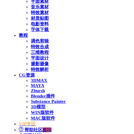
平面素材
音乐素材
特效素材
材质贴图
电影资料
字体下载
教程
调色剪辑
特效合成
三维教程
平面设计
摄影摄像
特效解析
CG资源
3DMAX
MAYA
Zbursh
Blender插件
Substance Painter
3D模型
WIN版软件
MAC版软件
VIP专区
帮助社区
提问