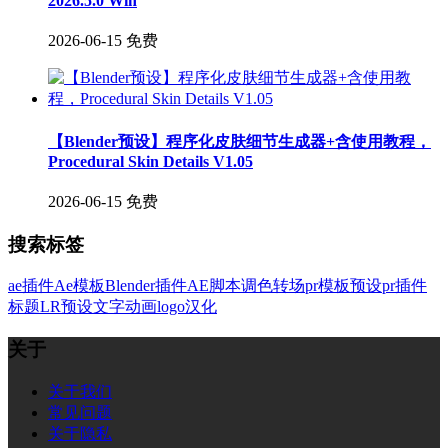
2026.5.0 Win
2026-06-15
免费
【Blender预设】程序化皮肤细节生成器+含使用教程，
Procedural Skin Details V1.05
2026-06-15
免费
搜索标签
ae插件
Ae模板
Blender插件
AE脚本
调色
转场
pr模板
预设
pr插件
标题
LR预设
文字
动画
logo
汉化
关于
关于我们
常见问题
关于隐私