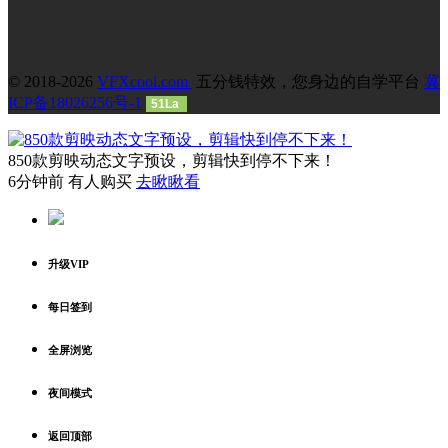
© 2018-2026
VFXcool.com
五分钱特效，您身边的自学平台
冀
ICP备18026256号-1
51La
850款剪映动态文字预设，剪辑快到停不下来！
6分钟前 有人购买
去瞅瞅看
升级VIP
每日签到
全屏浏览
夜间模式
返回顶部