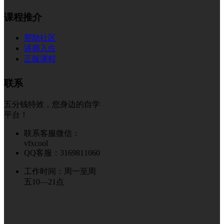
课程推介
帮助社区
讲师入住
正版课程
联系
五分钱特效，您身边的自学
平台！
联系客服微信：
vfxcool
QQ客服：3169811060
工作时间：周一至周
五10—21点