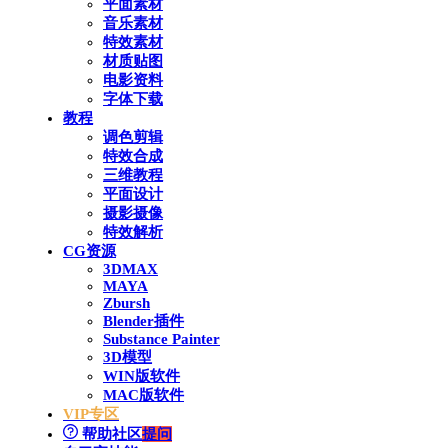
平面素材
音乐素材
特效素材
材质贴图
电影资料
字体下载
教程
调色剪辑
特效合成
三维教程
平面设计
摄影摄像
特效解析
CG资源
3DMAX
MAYA
Zbursh
Blender插件
Substance Painter
3D模型
WIN版软件
MAC版软件
VIP专区
帮助社区
提问