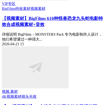
VIP专区
BigFilms
特效素材
视频素材
【视频素材】BigFilms 610种怪兽恐龙九头蛇电影特
效合成视频素材+音效
详细说明 BigFilms – MONSTERS Pack 专为电影制作人设计，
他们希望通过一种强大...
2026-04-21
15
视频.素材
4K视频素材
镜头光效