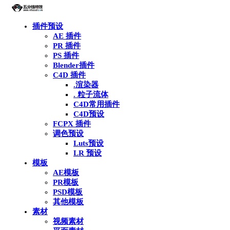
插件预设
AE 插件
PR 插件
PS 插件
Blender插件
C4D 插件
.渲染器
. 粒子流体
C4D常用插件
C4D预设
FCPX 插件
调色预设
Luts预设
LR 预设
模板
AE模板
PR模板
PSD模板
其他模板
素材
视频素材