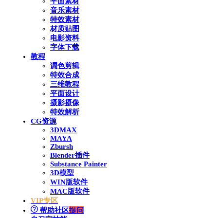
平面素材
音乐素材
特效素材
材质贴图
电影资料
字体下载
教程
调色剪辑
特效合成
三维教程
平面设计
摄影摄像
特效解析
CG资源
3DMAX
MAYA
Zbursh
Blender插件
Substance Painter
3D模型
WIN版软件
MAC版软件
VIP专区
帮助社区
提问