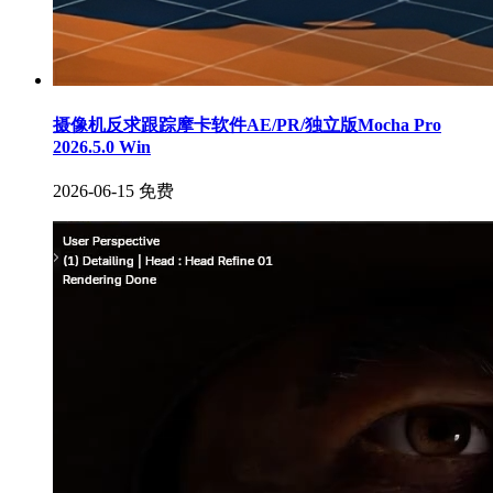
摄像机反求跟踪摩卡软件AE/PR/独立版Mocha Pro
2026.5.0 Win
2026-06-15
免费