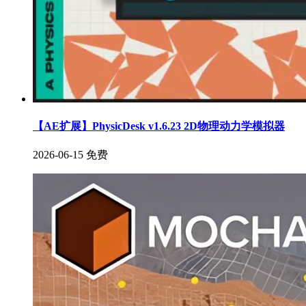
【AE扩展】PhysicDesk v1.6.23 2D物理动力学模拟器
2026-06-15
免费