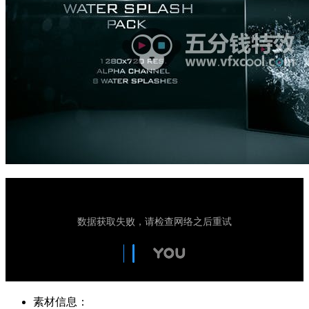
素材信息：