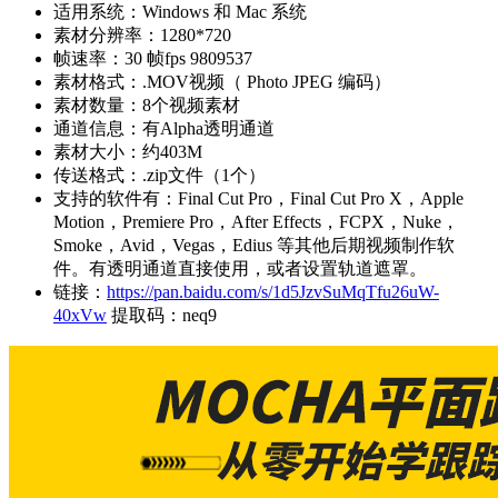
适用系统：Windows 和 Mac 系统
素材分辨率：1280*720
帧速率：30 帧fps 9809537
素材格式：.MOV视频（ Photo JPEG 编码）
素材数量：8个视频素材
通道信息：有Alpha透明通道
素材大小：约403M
传送格式：.zip文件（1个）
支持的软件有：Final Cut Pro，Final Cut Pro X，Apple
Motion，Premiere Pro，After Effects，FCPX，Nuke，
Smoke，Avid，Vegas，Edius 等其他后期视频制作软
件。有透明通道直接使用，或者设置轨道遮罩。
链接：
https://pan.baidu.com/s/1d5JzvSuMqTfu26uW-
40xVw
提取码：neq9