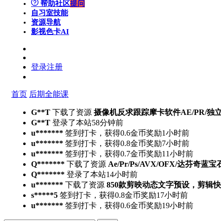
帮助社区
提问
自习室
技能
资源导航
影视色卡
AI
登录
注册
首页
后期全能课
G**T
下载了资源
摄像机反求跟踪摩卡软件AE/PR/独立版Moch
G**T
登录了本站
58分钟前
u*******
签到打卡，获得0.6金币奖励
1小时前
u*******
签到打卡，获得0.8金币奖励
7小时前
u*******
签到打卡，获得0.7金币奖励
11小时前
Q*******
下载了资源
Ae/Pr/Ps/AVX/OFX/达芬奇蓝宝
Q*******
登录了本站
14小时前
u*******
下载了资源
850款剪映动态文字预设，剪辑
s*****5
签到打卡，获得0.8金币奖励
17小时前
u*******
签到打卡，获得0.6金币奖励
19小时前