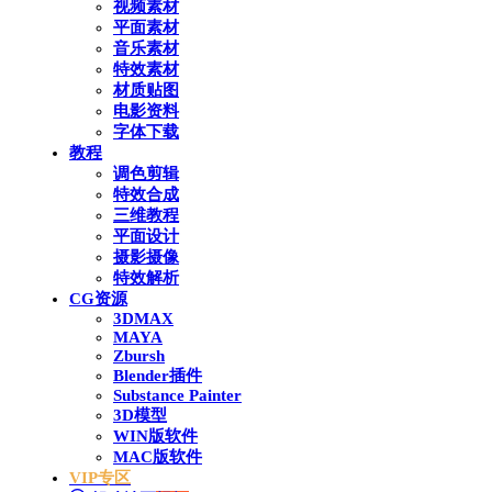
视频素材
平面素材
音乐素材
特效素材
材质贴图
电影资料
字体下载
教程
调色剪辑
特效合成
三维教程
平面设计
摄影摄像
特效解析
CG资源
3DMAX
MAYA
Zbursh
Blender插件
Substance Painter
3D模型
WIN版软件
MAC版软件
VIP专区