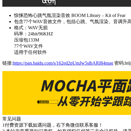
惊悚恐怖心跳气氛渲染音效 BOOM Library – Kit of Fear
包含77个WAV音效文件，包括心跳、气氛渲染、音调升
格式：WAV无损
码率：24bit/96KHZ
压缩包133M
77个WAV文件
适用于任何软件
链接:
https://pan.baidu.com/s/162ed2pUmJw5slbARI84mag
密码:lnlj
常见问题
1付费资源下载如遇问题，右下角微信联系客服！