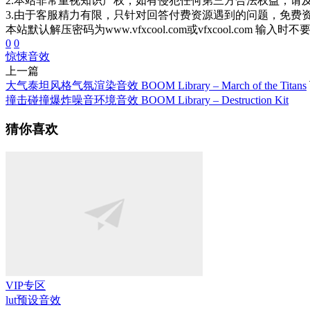
2.本站非常重视知识产权，如有侵犯任何第三方合法权益，请
3.由于客服精力有限，只针对回答付费资源遇到的问题，免费
本站默认解压密码为www.vfxcool.com或vfxcool.com 输入时
0
0
惊悚
音效
上一篇
大气泰坦风格气氛渲染音效 BOOM Library – March of the Titans
撞击碰撞爆炸噪音环境音效 BOOM Library – Destruction Kit
猜你喜欢
VIP专区
lut预设
音效