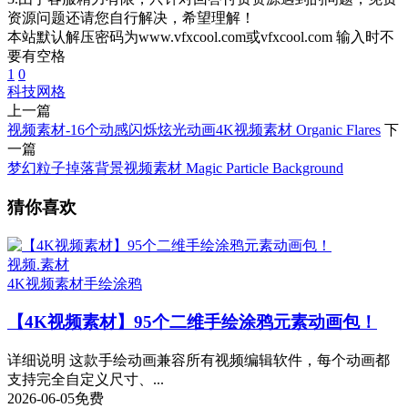
资源问题还请您自行解决，希望理解！
本站默认解压密码为www.vfxcool.com或vfxcool.com 输入时不
要有空格
1
0
科技
网格
上一篇
视频素材-16个动感闪烁炫光动画4K视频素材 Organic Flares
下
一篇
梦幻粒子掉落背景视频素材 Magic Particle Background
猜你喜欢
视频.素材
4K视频素材
手绘涂鸦
【4K视频素材】95个二维手绘涂鸦元素动画包！
详细说明 这款手绘动画兼容所有视频编辑软件，每个动画都
支持完全自定义尺寸、...
2026-06-05
免费