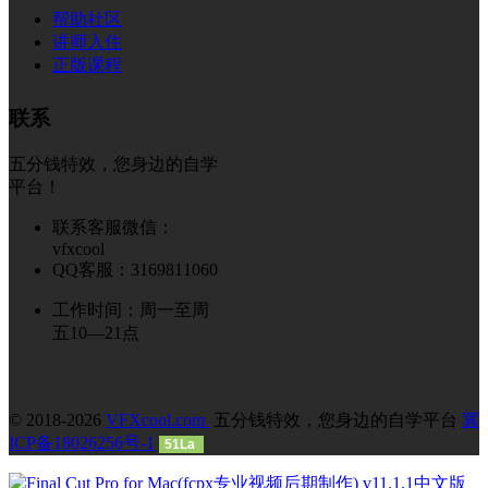
帮助社区
讲师入住
正版课程
联系
五分钱特效，您身边的自学
平台！
联系客服微信：
vfxcool
QQ客服：3169811060
工作时间：周一至周
五10—21点
© 2018-2026
VFXcool.com
五分钱特效，您身边的自学平台
冀
ICP备18026256号-1
51La