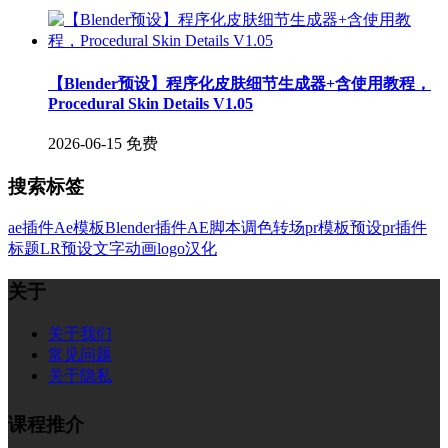
【Blender预设】程序化皮肤细节生成器+含使用教程，
Procedural Skin Details V1.05
2026-06-15
免费
搜索标签
ae插件
Ae模板
Blender插件
AE脚本
调色
转场
pr模板
预设
pr插件
标题
LR预设
文字
动画
logo
汉化
关于
关于我们
常见问题
关于隐私
课程推介