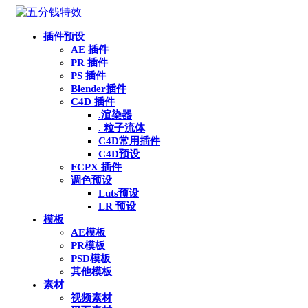
插件预设
AE 插件
PR 插件
PS 插件
Blender插件
C4D 插件
.渲染器
. 粒子流体
C4D常用插件
C4D预设
FCPX 插件
调色预设
Luts预设
LR 预设
模板
AE模板
PR模板
PSD模板
其他模板
素材
视频素材