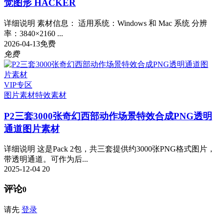
觉图形 HACKER
详细说明 素材信息： 适用系统：Windows 和 Mac 系统 分辨
率：3840×2160 ...
2026-04-13
免费
免费
VIP专区
图片素材
特效素材
P2三套3000张奇幻西部动作场景特效合成PNG透明
通道图片素材
详细说明 这是Pack 2包，共三套提供约3000张PNG格式图片，
带透明通道。可作为后...
2025-12-04
20
评论
0
请先
登录