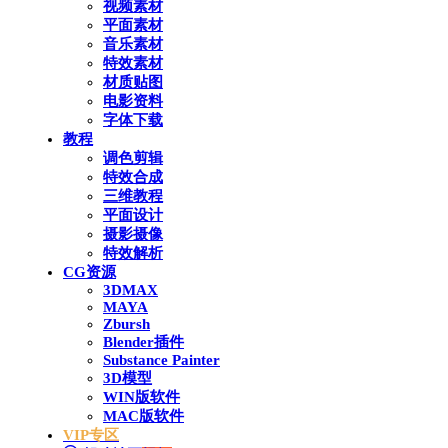
视频素材
平面素材
音乐素材
特效素材
材质贴图
电影资料
字体下载
教程
调色剪辑
特效合成
三维教程
平面设计
摄影摄像
特效解析
CG资源
3DMAX
MAYA
Zbursh
Blender插件
Substance Painter
3D模型
WIN版软件
MAC版软件
VIP专区