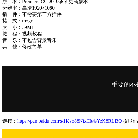
版 本：Premiere CC 2019或者更高版本
分辨率：高清1920×1080
插 件：不需要第三方插件
格 式：mogrt
大 小：39MB
教 程：视频教程
音 乐：不包含背景音乐
其 他：修改简单
链接：
https://pan.baidu.com/s/1Kvo88NixClt4sYeK8RLl3Q
提取码：