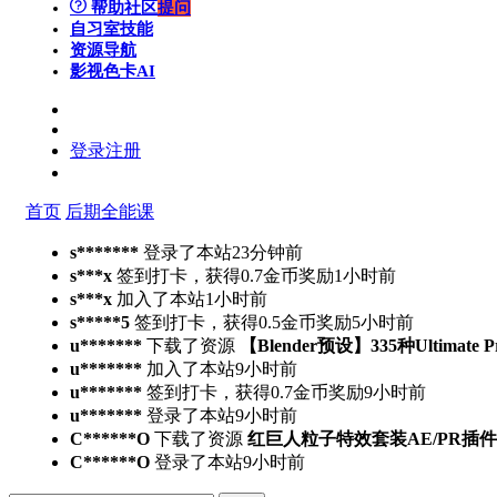
帮助社区
提问
自习室
技能
资源导航
影视色卡
AI
登录
注册
首页
后期全能课
s*******
登录了本站
23分钟前
s***x
签到打卡，获得0.7金币奖励
1小时前
s***x
加入了本站
1小时前
s*****5
签到打卡，获得0.5金币奖励
5小时前
u*******
下载了资源
【Blender预设】335种Ultimate 
u*******
加入了本站
9小时前
u*******
签到打卡，获得0.7金币奖励
9小时前
u*******
登录了本站
9小时前
C******O
下载了资源
红巨人粒子特效套装AE/PR插件v2023.4.
C******O
登录了本站
9小时前