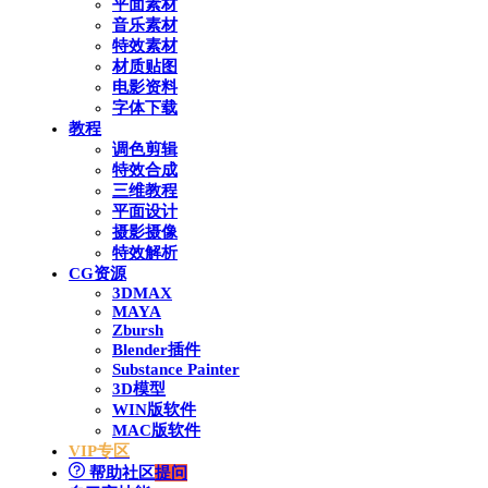
平面素材
音乐素材
特效素材
材质贴图
电影资料
字体下载
教程
调色剪辑
特效合成
三维教程
平面设计
摄影摄像
特效解析
CG资源
3DMAX
MAYA
Zbursh
Blender插件
Substance Painter
3D模型
WIN版软件
MAC版软件
VIP专区
帮助社区
提问