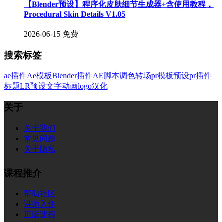
【Blender预设】程序化皮肤细节生成器+含使用教程，
Procedural Skin Details V1.05
2026-06-15
免费
搜索标签
ae插件
Ae模板
Blender插件
AE脚本
调色
转场
pr模板
预设
pr插件
标题
LR预设
文字
动画
logo
汉化
关于
关于我们
常见问题
关于隐私
课程推介
帮助社区
讲师入住
正版课程