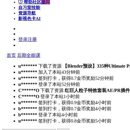
帮助社区
提问
自习室
技能
资源导航
影视色卡
AI
登录
注册
首页
后期全能课
u*******
下载了资源
【Blender预设】335种Ultimate 
u*******
加入了本站
43分钟前
u*******
签到打卡，获得0.7金币奖励
52分钟前
u*******
登录了本站
52分钟前
C******O
下载了资源
红巨人粒子特效套装AE/PR插件v2023.4.
C******O
登录了本站
1小时前
u*******
签到打卡，获得0.9金币奖励
4小时前
b*******
签到打卡，获得0.7金币奖励
4小时前
b*******
登录了本站
4小时前
u*******
签到打卡，获得0.8金币奖励
5小时前