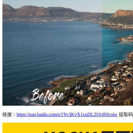
链接：
https://pan.baidu.com/s/1Yv3KvX1cuDL2fAjlSScsiw
提取码：