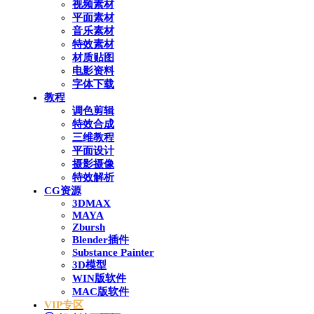
视频素材
平面素材
音乐素材
特效素材
材质贴图
电影资料
字体下载
教程
调色剪辑
特效合成
三维教程
平面设计
摄影摄像
特效解析
CG资源
3DMAX
MAYA
Zbursh
Blender插件
Substance Painter
3D模型
WIN版软件
MAC版软件
VIP专区