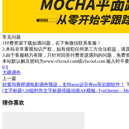
常见问题
1付费资源下载如遇问题，右下角微信联系客服！
2.本站非常重视知识产权，如有侵犯任何第三方合法权益，请
3.由于客服精力有限，只针对回答付费资源遇到的问题，免费
本站默认解压密码为www.vfxcool.com或vfxcool.com 输入时
0
0
大疆
调色
上一篇
好莱坞青橙调电影调色预设，支持aepr达芬奇ps等后期软件！
[文字标题] 20组时尚文字标题排版动画AE模板- TypOpener – Modern
猜你喜欢