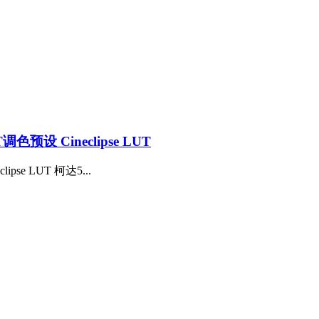
 Cineclipse LUT
e LUT 柯达5...