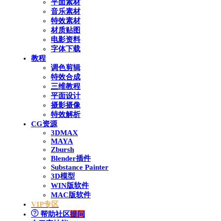
平面素材
音乐素材
特效素材
材质贴图
电影资料
字体下载
教程
调色剪辑
特效合成
三维教程
平面设计
摄影摄像
特效解析
CG资源
3DMAX
MAYA
Zbursh
Blender插件
Substance Painter
3D模型
WIN版软件
MAC版软件
VIP专区
帮助社区
提问