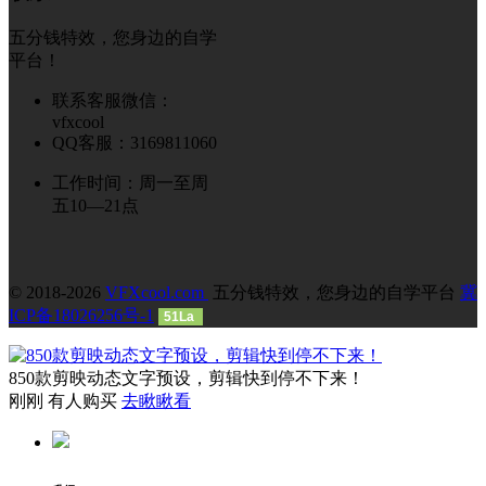
五分钱特效，您身边的自学
平台！
联系客服微信：
vfxcool
QQ客服：3169811060
工作时间：周一至周
五10—21点
© 2018-2026
VFXcool.com
五分钱特效，您身边的自学平台
冀
ICP备18026256号-1
51La
850款剪映动态文字预设，剪辑快到停不下来！
刚刚 有人购买
去瞅瞅看