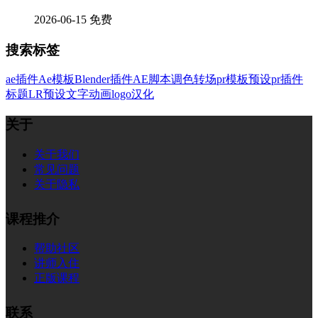
2026-06-15
免费
搜索标签
ae插件
Ae模板
Blender插件
AE脚本
调色
转场
pr模板
预设
pr插件
标题
LR预设
文字
动画
logo
汉化
关于
关于我们
常见问题
关于隐私
课程推介
帮助社区
讲师入住
正版课程
联系