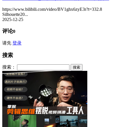
https://www.bilibili.com/video/BV1ghx6zyE3r?t=332.8
Silhouette20...
2025-12-25
评论
0
请先
登录
搜索
搜索：