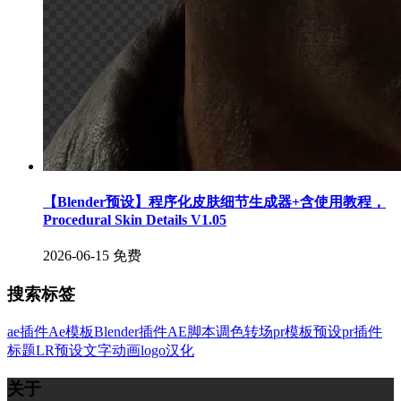
【Blender预设】程序化皮肤细节生成器+含使用教程，
Procedural Skin Details V1.05
2026-06-15
免费
搜索标签
ae插件
Ae模板
Blender插件
AE脚本
调色
转场
pr模板
预设
pr插件
标题
LR预设
文字
动画
logo
汉化
关于