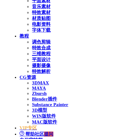
平面素材
音乐素材
特效素材
材质贴图
电影资料
字体下载
教程
调色剪辑
特效合成
三维教程
平面设计
摄影摄像
特效解析
CG资源
3DMAX
MAYA
Zbursh
Blender插件
Substance Painter
3D模型
WIN版软件
MAC版软件
VIP专区
帮助社区
提问