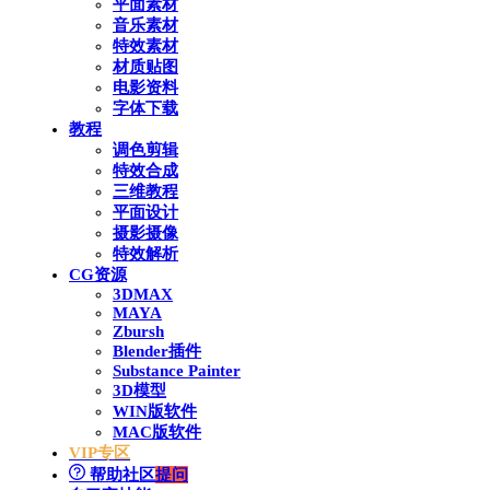
平面素材
音乐素材
特效素材
材质贴图
电影资料
字体下载
教程
调色剪辑
特效合成
三维教程
平面设计
摄影摄像
特效解析
CG资源
3DMAX
MAYA
Zbursh
Blender插件
Substance Painter
3D模型
WIN版软件
MAC版软件
VIP专区
帮助社区
提问