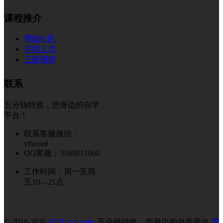
课程推介
帮助社区
讲师入住
正版课程
联系
五分钱特效，您身边的自学
平台！
联系客服微信：
vfxcool
QQ客服：3169811060
工作时间：周一至周
五10—21点
© 2018-2026
VFXcool.com
五分钱特效，您身边的自学平台
冀