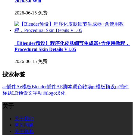
2026.5.0 Win
2026-06-15
免费
【Blender预设】程序化皮肤细节生成器+含使用教程，
Procedural Skin Details V1.05
2026-06-15
免费
搜索标签
ae插件
Ae模板
Blender插件
AE脚本
调色
转场
pr模板
预设
pr插件
标题
LR预设
文字
动画
logo
汉化
关于
关于我们
常见问题
关于隐私