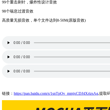
99个重击刺针，爆炸性设计音效
98个喘息过渡音效
高质量无损音效，单个文件达到8-50M(原版音效)
链接：
https://pan.baidu.com/s/1snTpOv_mmjxCDJ4XrizsAg
,提取码