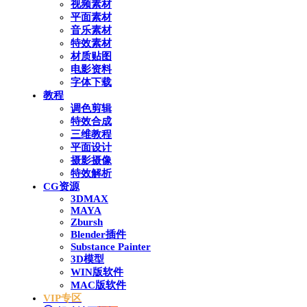
视频素材
平面素材
音乐素材
特效素材
材质贴图
电影资料
字体下载
教程
调色剪辑
特效合成
三维教程
平面设计
摄影摄像
特效解析
CG资源
3DMAX
MAYA
Zbursh
Blender插件
Substance Painter
3D模型
WIN版软件
MAC版软件
VIP专区