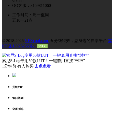
vfxcool
QQ客服：3169811060
工作时间：周一至周
五10—21点
© 2018-2026
VFXcool.com
五分钱特效，您身边的自学平台
冀
ICP备18026256号-1
51La
索尼S-Log专用50款LUT！一键套用直接“封神”！
1分钟前 有人购买
去瞅瞅看
升级VIP
每日签到
全屏浏览