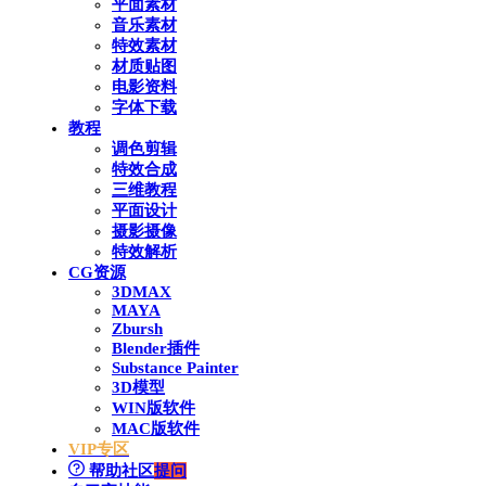
平面素材
音乐素材
特效素材
材质贴图
电影资料
字体下载
教程
调色剪辑
特效合成
三维教程
平面设计
摄影摄像
特效解析
CG资源
3DMAX
MAYA
Zbursh
Blender插件
Substance Painter
3D模型
WIN版软件
MAC版软件
VIP专区
帮助社区
提问