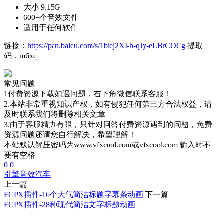
大小 9.15G
600+个音效文件
适用于任何软件
链接：
https://pan.baidu.com/s/1biej2XI-h-qJy-eLBrCOCg
提取
码：m6xq
常见问题
1付费资源下载如遇问题，右下角微信联系客服！
2.本站非常重视知识产权，如有侵犯任何第三方合法权益，请
及时联系我们将删除相关文章！
3.由于客服精力有限，只针对回答付费资源遇到的问题，免费
资源问题还请您自行解决，希望理解！
本站默认解压密码为www.vfxcool.com或vfxcool.com 输入时不
要有空格
0
0
引擎音效
汽车
上一篇
FCPX插件-16个大气简洁标题字幕条动画
下一篇
FCPX插件-28种现代简洁文字标题动画