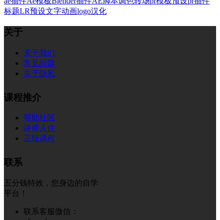
ae插件
Ae模板
Blender插件
AE脚本
调色
转场
pr模板
预设
pr插件
标题
LR预设
文字
动画
logo
汉化
关于
关于我们
常见问题
关于隐私
课程推介
帮助社区
讲师入住
正版课程
联系
五分钱特效，您身边的自学
平台！
联系客服微信：