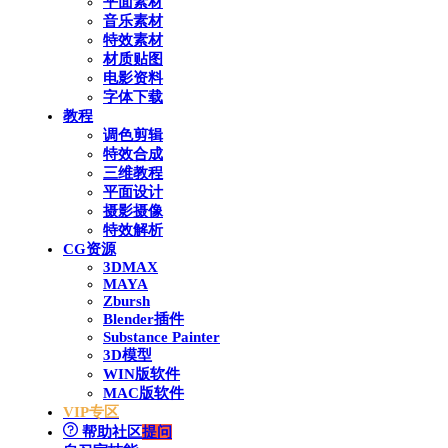
平面素材
音乐素材
特效素材
材质贴图
电影资料
字体下载
教程
调色剪辑
特效合成
三维教程
平面设计
摄影摄像
特效解析
CG资源
3DMAX
MAYA
Zbursh
Blender插件
Substance Painter
3D模型
WIN版软件
MAC版软件
VIP专区
帮助社区
提问