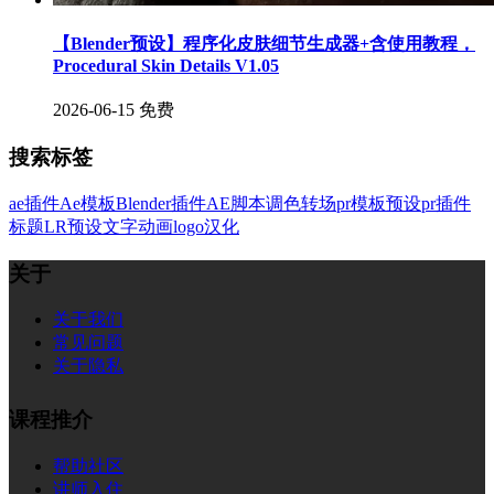
【Blender预设】程序化皮肤细节生成器+含使用教程，
Procedural Skin Details V1.05
2026-06-15
免费
搜索标签
ae插件
Ae模板
Blender插件
AE脚本
调色
转场
pr模板
预设
pr插件
标题
LR预设
文字
动画
logo
汉化
关于
关于我们
常见问题
关于隐私
课程推介
帮助社区
讲师入住