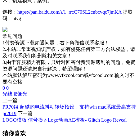
术，创建模式，案例。
链接：
https://pan.baidu.com/s/1_rrcC70SL2cnbcvqc7jmKA
提取
码：utvg
常见问题
1付费资源下载如遇问题，右下角微信联系客服！
2.本站非常重视知识产权，如有侵犯任何第三方合法权益，请
及时联系我们将删除相关文章！
3.由于客服精力有限，只针对回答付费资源遇到的问题，免费
资源问题还请您自行解决，希望理解！
本站默认解压密码为www.vfxcool.com或vfxcool.com 输入时不
要有空格
0
0
光线
耶稣光
上一篇
PR70组 超酷的电流抖动转场预设，支持win mac系统最高支持
pr2019
下一篇
LOGO模板 信号损坏Logo动画AE模板- Glitch Logo Reveal
猜你喜欢