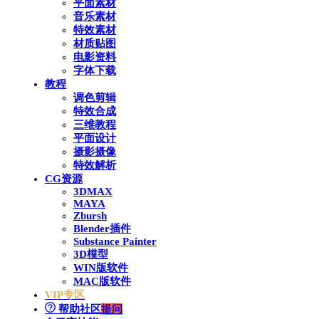
平面素材
音乐素材
特效素材
材质贴图
电影资料
字体下载
教程
调色剪辑
特效合成
三维教程
平面设计
摄影摄像
特效解析
CG资源
3DMAX
MAYA
Zbursh
Blender插件
Substance Painter
3D模型
WIN版软件
MAC版软件
VIP专区
帮助社区
提问