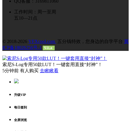
QQ客服：3169811060
工作时间：周一至周
五10—21点
© 2018-2026
VFXcool.com
五分钱特效，您身边的自学平台
冀
ICP备18026256号-1
51La
索尼S-Log专用50款LUT！一键套用直接“封神”！
5分钟前 有人购买
去瞅瞅看
升级VIP
每日签到
全屏浏览