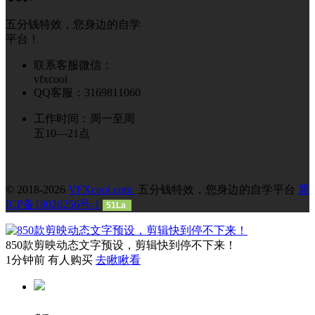
五分钱特效，您身边的自学
平台！
联系客服微信：
vfxcool
QQ客服：3169811060
工作时间：周一至周
五10—21点
© 2018-2026
VFXcool.com
五分钱特效，您身边的自学平台
冀
ICP备18026256号-1
51La
850款剪映动态文字预设，剪辑快到停不下来！
1分钟前 有人购买
去瞅瞅看