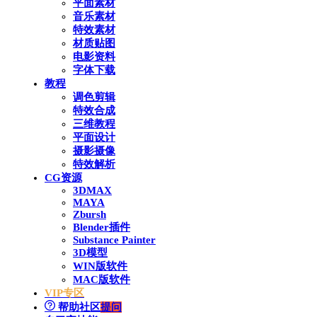
平面素材
音乐素材
特效素材
材质贴图
电影资料
字体下载
教程
调色剪辑
特效合成
三维教程
平面设计
摄影摄像
特效解析
CG资源
3DMAX
MAYA
Zbursh
Blender插件
Substance Painter
3D模型
WIN版软件
MAC版软件
VIP专区
帮助社区
提问