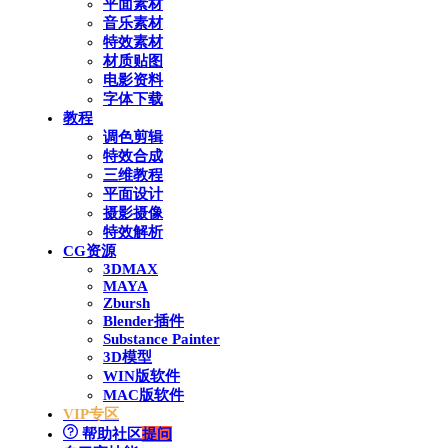
平面素材
音乐素材
特效素材
材质贴图
电影资料
字体下载
教程
调色剪辑
特效合成
三维教程
平面设计
摄影摄像
特效解析
CG资源
3DMAX
MAYA
Zbursh
Blender插件
Substance Painter
3D模型
WIN版软件
MAC版软件
VIP专区
帮助社区
提问