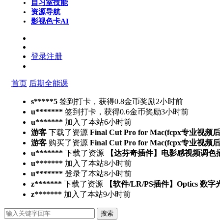
自习室
技能
资源导航
影视色卡
AI
登录
注册
首页
后期全能课
s*****5
签到打卡，获得0.8金币奖励
2小时前
u*******
签到打卡，获得0.6金币奖励
3小时前
u*******
加入了本站
6小时前
游客
下载了资源
Final Cut Pro for Mac(fcpx专业视
游客
购买了资源
Final Cut Pro for Mac(fcpx专业视
u*******
下载了资源
【达芬奇插件】电影感视频调色插件 PFA 
u*******
加入了本站
8小时前
u*******
登录了本站
8小时前
z*******
下载了资源
【软件/LR/PS插件】Optics 数
z*******
加入了本站
9小时前
搜索