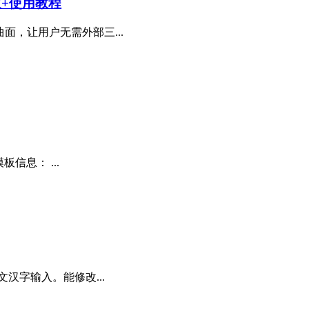
n版+使用教程
面，让用户无需外部三...
信息： ...
汉字输入。能修改...