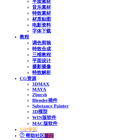
平面素材
音乐素材
特效素材
材质贴图
电影资料
字体下载
教程
调色剪辑
特效合成
三维教程
平面设计
摄影摄像
特效解析
CG资源
3DMAX
MAYA
Zbursh
Blender插件
Substance Painter
3D模型
WIN版软件
MAC版软件
VIP专区
帮助社区
提问