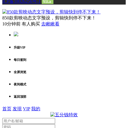
ICP备18026256号-1
51La
850款剪映动态文字预设，剪辑快到停不下来！
10分钟前 有人购买
去瞅瞅看
升级VIP
每日签到
全屏浏览
夜间模式
返回顶部
首页
发现
VIP
我的