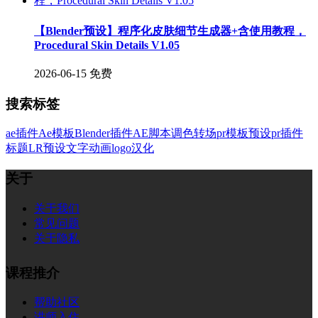
【Blender预设】程序化皮肤细节生成器+含使用教程，
Procedural Skin Details V1.05
2026-06-15
免费
搜索标签
ae插件
Ae模板
Blender插件
AE脚本
调色
转场
pr模板
预设
pr插件
标题
LR预设
文字
动画
logo
汉化
关于
关于我们
常见问题
关于隐私
课程推介
帮助社区
讲师入住