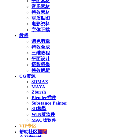
平面素材
音乐素材
特效素材
材质贴图
电影资料
字体下载
教程
调色剪辑
特效合成
三维教程
平面设计
摄影摄像
特效解析
CG资源
3DMAX
MAYA
Zbursh
Blender插件
Substance Painter
3D模型
WIN版软件
MAC版软件
VIP专区
帮助社区
提问