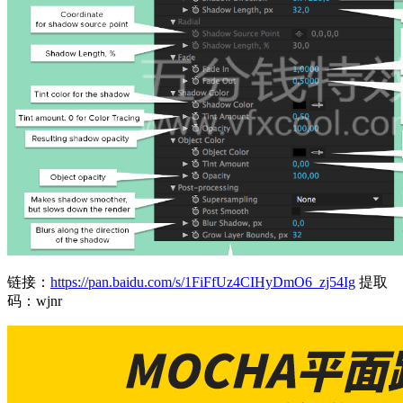
链接：
https://pan.baidu.com/s/1FiFfUz4CIHyDmO6_zj54Ig
提取
码：wjnr