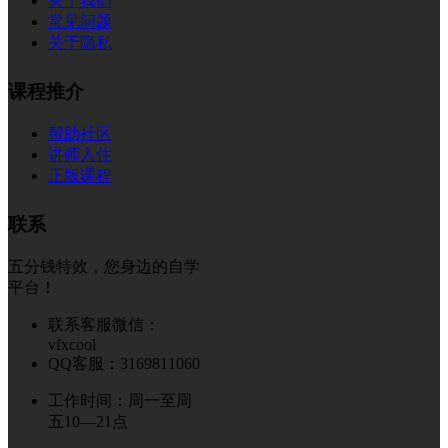
关于我们
常见问题
关于隐私
课程推介
帮助社区
讲师入住
正版课程
联系
五分钱特效，您身边的自学
平台！
联系客服微信：
vfxcool
QQ客服：3169811060
工作时间：周一至周
五10—21点