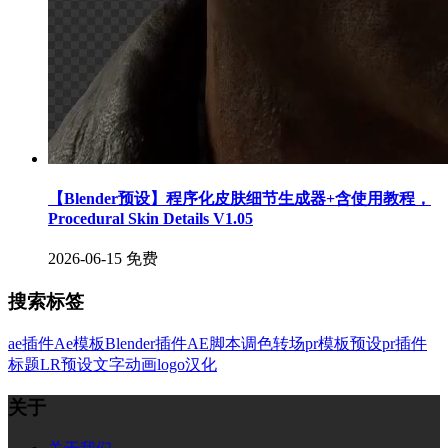
【Blender预设】程序化皮肤细节生成器+含使用教程，
Procedural Skin Details V1.05
2026-06-15
免费
搜索标签
ae插件
Ae模板
Blender插件
AE脚本
调色
转场
pr模板
预设
pr插件
标题
LR预设
文字
动画
logo
汉化
关于