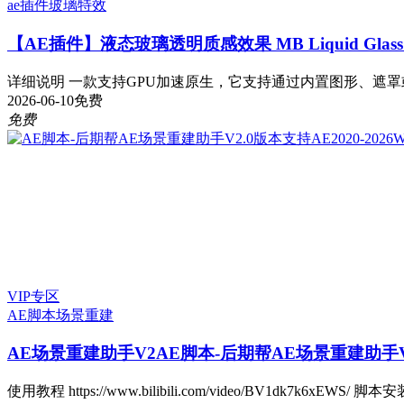
ae插件
玻璃特效
【AE插件】液态玻璃透明质感效果 MB Liquid Glass v1
详细说明 一款支持GPU加速原生，它支持通过内置图形、遮罩或
2026-06-10
免费
免费
VIP专区
AE脚本
场景重建
AE场景重建助手V2
AE脚本-后期帮AE场景重建助手V2.
使用教程 https://www.bilibili.com/video/BV1dk7k6xEWS/ 脚本安