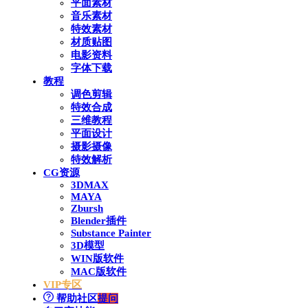
平面素材
音乐素材
特效素材
材质贴图
电影资料
字体下载
教程
调色剪辑
特效合成
三维教程
平面设计
摄影摄像
特效解析
CG资源
3DMAX
MAYA
Zbursh
Blender插件
Substance Painter
3D模型
WIN版软件
MAC版软件
VIP专区
帮助社区
提问