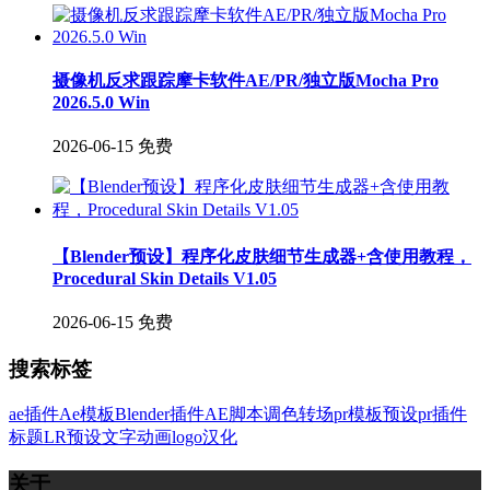
摄像机反求跟踪摩卡软件AE/PR/独立版Mocha Pro
2026.5.0 Win
2026-06-15
免费
【Blender预设】程序化皮肤细节生成器+含使用教程，
Procedural Skin Details V1.05
2026-06-15
免费
搜索标签
ae插件
Ae模板
Blender插件
AE脚本
调色
转场
pr模板
预设
pr插件
标题
LR预设
文字
动画
logo
汉化
关于