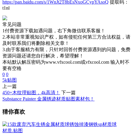
https://pan.baidu.com/s/1WnJt2T8bEsNxoGCypYAsoQ
提取码：
t1nl
常见问题
1付费资源下载如遇问题，右下角微信联系客服！
2.本站非常重视知识产权，如有侵犯任何第三方合法权益，请
及时联系我们将删除相关文章！
3.由于客服精力有限，只针对回答付费资源遇到的问题，免费
资源问题还请您自行解决，希望理解！
本站默认解压密码为www.vfxcool.com或vfxcool.com 输入时不
要有空格
0
0
5k
贴图
上一篇
450+木纹理贴图，4k高清！
下一篇
Substance Painter 金属锈迹材质贴图素材包！
猜你喜欢
材质.贴图