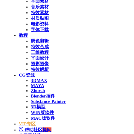
平面素材
音乐素材
特效素材
材质贴图
电影资料
字体下载
教程
调色剪辑
特效合成
三维教程
平面设计
摄影摄像
特效解析
CG资源
3DMAX
MAYA
Zbursh
Blender插件
Substance Painter
3D模型
WIN版软件
MAC版软件
VIP专区
帮助社区
提问