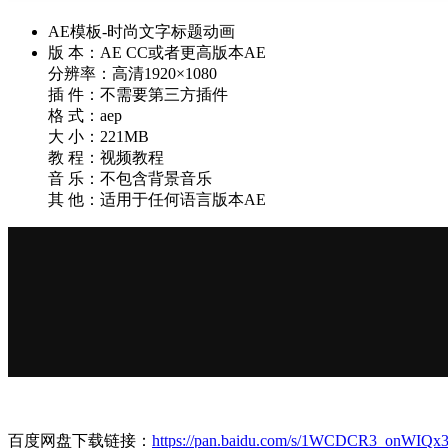
AE模板-时尚文字标题动画
版 本：AE CC或者更高版本AE
分辨率：高清1920×1080
插 件：不需要第三方插件
格 式：aep
大 小：221MB
教 程：视频教程
音 乐：不包含背景音乐
其 他：适用于任何语言版本AE
百度网盘下载链接：
https://pan.baidu.com/s/1WCDCR3_onWIQ