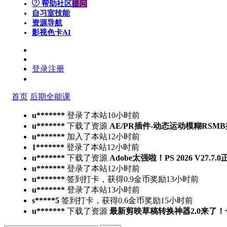
帮助社区
提问
自习室
技能
资源导航
影视色卡
AI
登录
注册
首页
后期全能课
u*******
登录了本站
10小时前
u*******
下载了资源
AE/PR插件-动态运动模糊RSMB插件 Ree
u*******
加入了本站
12小时前
1*******
登录了本站
12小时前
u*******
下载了资源
Adobe太强啦！PS 2026 V27.
u*******
登录了本站
12小时前
u*******
签到打卡，获得0.9金币奖励
13小时前
u*******
登录了本站
13小时前
s*****5
签到打卡，获得0.6金币奖励
15小时前
u*******
下载了资源
最新剪映草稿转换神器2.0来了