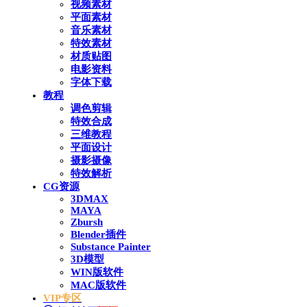
视频素材
平面素材
音乐素材
特效素材
材质贴图
电影资料
字体下载
教程
调色剪辑
特效合成
三维教程
平面设计
摄影摄像
特效解析
CG资源
3DMAX
MAYA
Zbursh
Blender插件
Substance Painter
3D模型
WIN版软件
MAC版软件
VIP专区