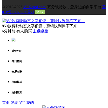
© 2018-2026
VFXcool.com
五分钱特效，您身边的自学平台
冀
ICP备18026256号-1
51La
850款剪映动态文字预设，剪辑快到停不下来！
6分钟前 有人购买
去瞅瞅看
升级VIP
每日签到
全屏浏览
夜间模式
返回顶部
首页
发现
VIP
我的