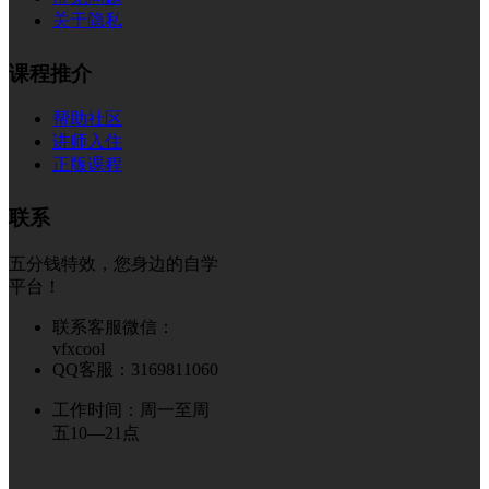
关于隐私
课程推介
帮助社区
讲师入住
正版课程
联系
五分钱特效，您身边的自学
平台！
联系客服微信：
vfxcool
QQ客服：3169811060
工作时间：周一至周
五10—21点