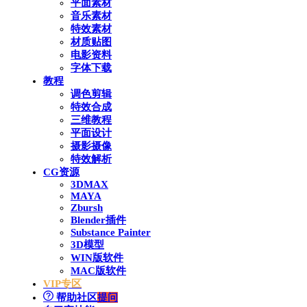
平面素材
音乐素材
特效素材
材质贴图
电影资料
字体下载
教程
调色剪辑
特效合成
三维教程
平面设计
摄影摄像
特效解析
CG资源
3DMAX
MAYA
Zbursh
Blender插件
Substance Painter
3D模型
WIN版软件
MAC版软件
VIP专区
帮助社区
提问