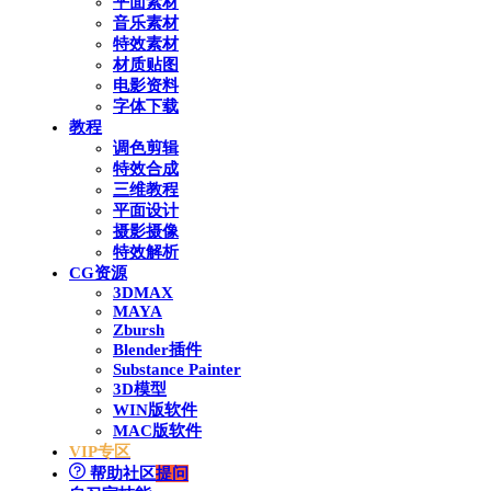
平面素材
音乐素材
特效素材
材质贴图
电影资料
字体下载
教程
调色剪辑
特效合成
三维教程
平面设计
摄影摄像
特效解析
CG资源
3DMAX
MAYA
Zbursh
Blender插件
Substance Painter
3D模型
WIN版软件
MAC版软件
VIP专区
帮助社区
提问