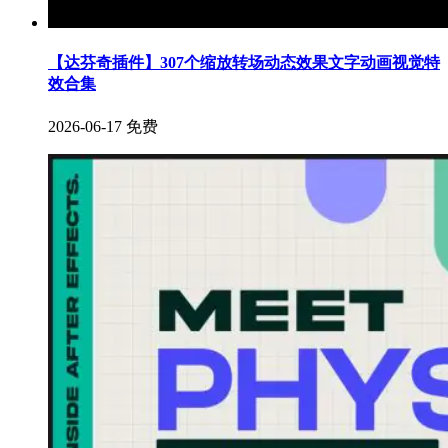
【达芬奇插件】307个缩放转场动态效果文字动画视觉特
效合集
2026-06-17
免费