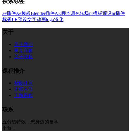
搜索标签
ae插件
Ae模板
Blender插件
AE脚本
调色
转场
pr模板
预设
pr插件
标题
LR预设
文字
动画
logo
汉化
关于
关于我们
常见问题
关于隐私
课程推介
帮助社区
讲师入住
正版课程
联系
五分钱特效，您身边的自学
平台！