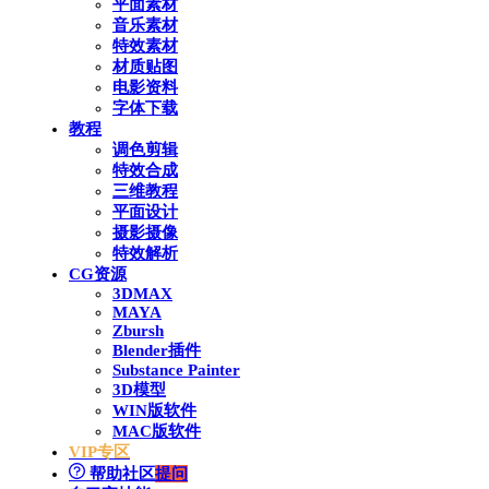
平面素材
音乐素材
特效素材
材质贴图
电影资料
字体下载
教程
调色剪辑
特效合成
三维教程
平面设计
摄影摄像
特效解析
CG资源
3DMAX
MAYA
Zbursh
Blender插件
Substance Painter
3D模型
WIN版软件
MAC版软件
VIP专区
帮助社区
提问