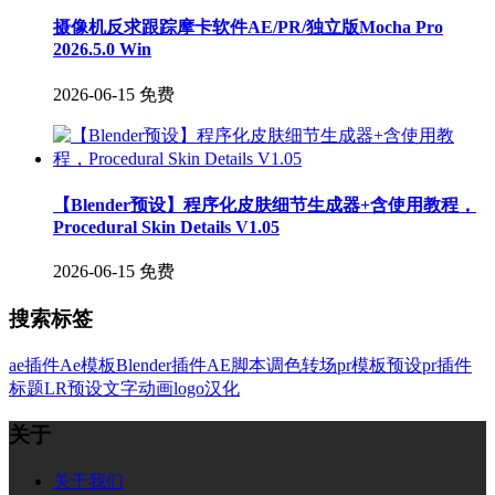
摄像机反求跟踪摩卡软件AE/PR/独立版Mocha Pro
2026.5.0 Win
2026-06-15
免费
【Blender预设】程序化皮肤细节生成器+含使用教程，
Procedural Skin Details V1.05
2026-06-15
免费
搜索标签
ae插件
Ae模板
Blender插件
AE脚本
调色
转场
pr模板
预设
pr插件
标题
LR预设
文字
动画
logo
汉化
关于
关于我们