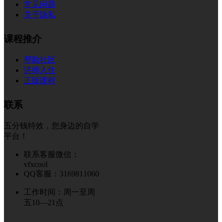
常见问题
关于隐私
课程推介
帮助社区
讲师入住
正版课程
联系
五分钱特效，您身边的自学
平台！
联系客服微信：
vfxcool
QQ客服：3169811060
工作时间：周一至周
五10—21点