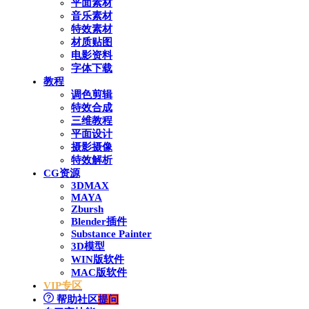
平面素材
音乐素材
特效素材
材质贴图
电影资料
字体下载
教程
调色剪辑
特效合成
三维教程
平面设计
摄影摄像
特效解析
CG资源
3DMAX
MAYA
Zbursh
Blender插件
Substance Painter
3D模型
WIN版软件
MAC版软件
VIP专区
帮助社区
提问