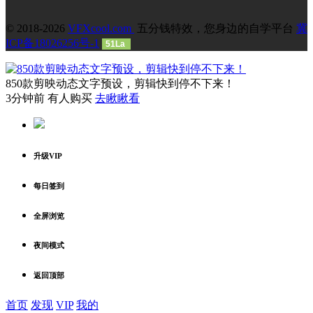
© 2018-2026
VFXcool.com
五分钱特效，您身边的自学平台
冀
ICP备18026256号-1
51La
850款剪映动态文字预设，剪辑快到停不下来！
3分钟前 有人购买
去瞅瞅看
升级VIP
每日签到
全屏浏览
夜间模式
返回顶部
首页
发现
VIP
我的