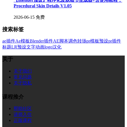
【Blender预设】程序化皮肤细节生成器+含使用教程，
Procedural Skin Details V1.05
2026-06-15
免费
搜索标签
ae插件
Ae模板
Blender插件
AE脚本
调色
转场
pr模板
预设
pr插件
标题
LR预设
文字
动画
logo
汉化
关于
关于我们
常见问题
关于隐私
课程推介
帮助社区
讲师入住
正版课程