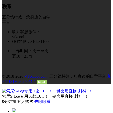
联系
五分钱特效，您身边的自学
平台！
联系客服微信：
vfxcool
QQ客服：3169811060
工作时间：周一至周
五10—21点
© 2018-2026
VFXcool.com
五分钱特效，您身边的自学平台
冀
ICP备18026256号-1
51La
索尼S-Log专用50款LUT！一键套用直接“封神”！
9分钟前 有人购买
去瞅瞅看