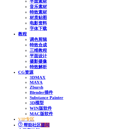
平面素材
音乐素材
特效素材
材质贴图
电影资料
字体下载
教程
调色剪辑
特效合成
三维教程
平面设计
摄影摄像
特效解析
CG资源
3DMAX
MAYA
Zbursh
Blender插件
Substance Painter
3D模型
WIN版软件
MAC版软件
VIP专区
帮助社区
提问