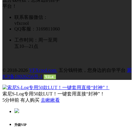
平台！
联系客服微信：
vfxcool
QQ客服：3169811060
工作时间：周一至周
五10—21点
© 2018-2026
VFXcool.com
五分钱特效，您身边的自学平台
冀
ICP备18026256号-1
51La
索尼S-Log专用50款LUT！一键套用直接“封神”！
5分钟前 有人购买
去瞅瞅看
升级VIP