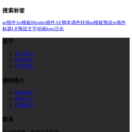
搜索标签
ae插件
Ae模板
Blender插件
AE脚本
调色
转场
pr模板
预设
pr插件
标题
LR预设
文字
动画
logo
汉化
关于
关于我们
常见问题
关于隐私
课程推介
帮助社区
讲师入住
正版课程
联系
五分钱特效，您身边的自学