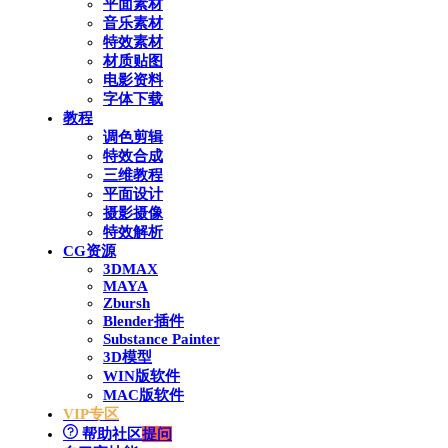
平面素材
音乐素材
特效素材
材质贴图
电影资料
字体下载
教程
调色剪辑
特效合成
三维教程
平面设计
摄影摄像
特效解析
CG资源
3DMAX
MAYA
Zbursh
Blender插件
Substance Painter
3D模型
WIN版软件
MAC版软件
VIP专区
帮助社区
提问