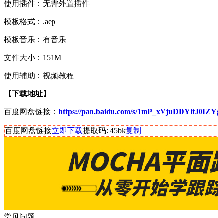
使用插件：无需外置插件
模板格式：.aep
模板音乐：有音乐
文件大小：151M
使用辅助：视频教程
【下载地址】
百度网盘链接：
https://pan.baidu.com/s/1mP_xVjuDDYltJ0I
百度网盘链接
立即下载
提取码: 45bk
复制
常见问题