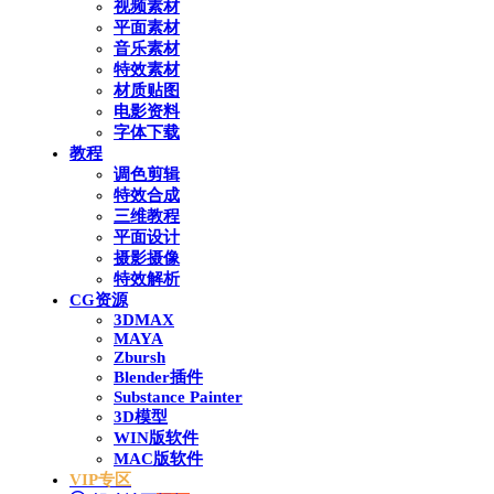
视频素材
平面素材
音乐素材
特效素材
材质贴图
电影资料
字体下载
教程
调色剪辑
特效合成
三维教程
平面设计
摄影摄像
特效解析
CG资源
3DMAX
MAYA
Zbursh
Blender插件
Substance Painter
3D模型
WIN版软件
MAC版软件
VIP专区