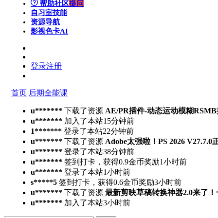
帮助社区
提问
自习室
技能
资源导航
影视色卡
AI
登录
注册
首页
后期全能课
u*******
下载了资源
AE/PR插件-动态运动模糊RSMB插件 Ree
u*******
加入了本站
15分钟前
1*******
登录了本站
22分钟前
u*******
下载了资源
Adobe太强啦！PS 2026 V27.
u*******
登录了本站
38分钟前
u*******
签到打卡，获得0.9金币奖励
1小时前
u*******
登录了本站
1小时前
s*****5
签到打卡，获得0.6金币奖励
3小时前
u*******
下载了资源
最新剪映草稿转换神器2.0来了
u*******
加入了本站
3小时前