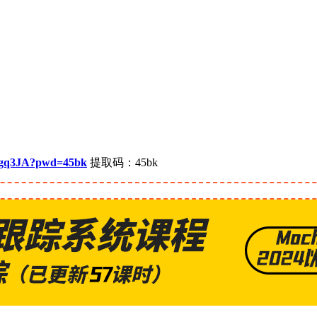
ZYgq3JA?pwd=45bk
提取码：45bk