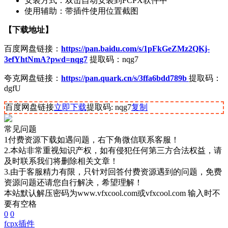
安装方式：双击自动安装到FCPX软件中
使用辅助：带插件使用位置截图
【下载地址】
百度网盘链接：
https://pan.baidu.com/s/1pFkGeZMz2QKj-
3efYhtNmA?pwd=nqg7
提取码：nqg7
夸克网盘链接：
https://pan.quark.cn/s/3ffa6bdd789b
提取码：
dgfU
百度网盘链接
立即下载
提取码: nqg7
复制
常见问题
1付费资源下载如遇问题，右下角微信联系客服！
2.本站非常重视知识产权，如有侵犯任何第三方合法权益，请
及时联系我们将删除相关文章！
3.由于客服精力有限，只针对回答付费资源遇到的问题，免费
资源问题还请您自行解决，希望理解！
本站默认解压密码为www.vfxcool.com或vfxcool.com 输入时不
要有空格
0
0
fcpx插件