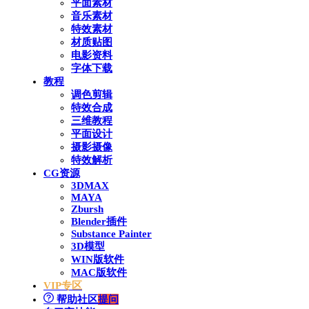
平面素材
音乐素材
特效素材
材质贴图
电影资料
字体下载
教程
调色剪辑
特效合成
三维教程
平面设计
摄影摄像
特效解析
CG资源
3DMAX
MAYA
Zbursh
Blender插件
Substance Painter
3D模型
WIN版软件
MAC版软件
VIP专区
帮助社区
提问