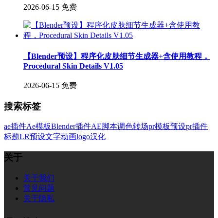
2026-06-15
免费
【Blender预设】程序化皮肤细节生成器+含使用教程，
Procedural Skin Details V1.05
2026-06-15
免费
搜索标签
ae插件
Ae模板
Blender插件
AE脚本
调色
转场
pr模板
预设
pr插件
标题
LR预设
文字
动画
logo
汉化
关于
关于我们
常见问题
关于隐私