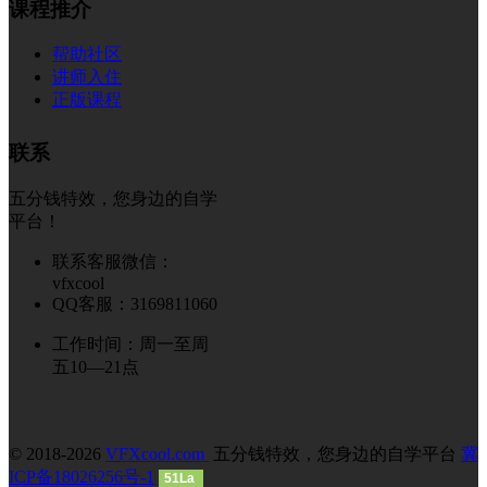
课程推介
帮助社区
讲师入住
正版课程
联系
五分钱特效，您身边的自学
平台！
联系客服微信：
vfxcool
QQ客服：3169811060
工作时间：周一至周
五10—21点
© 2018-2026
VFXcool.com
五分钱特效，您身边的自学平台
冀
ICP备18026256号-1
51La