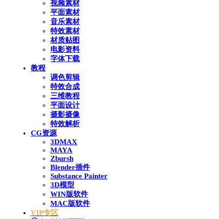
视频素材
平面素材
音乐素材
特效素材
材质贴图
电影资料
字体下载
教程
调色剪辑
特效合成
三维教程
平面设计
摄影摄像
特效解析
CG资源
3DMAX
MAYA
Zbursh
Blender插件
Substance Painter
3D模型
WIN版软件
MAC版软件
VIP专区