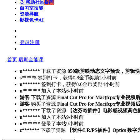
帮助社区
提问
自习室
技能
资源导航
影视色卡
AI
登录
注册
首页
后期全能课
u*******
下载了资源
850款剪映动态文字预设，剪辑
s*****5
签到打卡，获得0.8金币奖励
2小时前
u*******
签到打卡，获得0.6金币奖励
4小时前
u*******
加入了本站
6小时前
游客
下载了资源
Final Cut Pro for Mac(fcpx专业视
游客
购买了资源
Final Cut Pro for Mac(fcpx专业视
u*******
下载了资源
【达芬奇插件】电影感视频调色插件 PFA 
u*******
加入了本站
9小时前
u*******
登录了本站
9小时前
z*******
下载了资源
【软件/LR/PS插件】Optics 数