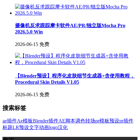
摄像机反求跟踪摩卡软件AE/PR/独立版Mocha Pro
2026.5.0 Win
2026-06-15
免费
【Blender预设】程序化皮肤细节生成器+含使用教程，
Procedural Skin Details V1.05
2026-06-15
免费
搜索标签
ae插件
Ae模板
Blender插件
AE脚本
调色
转场
pr模板
预设
pr插件
标题
LR预设
文字
动画
logo
汉化