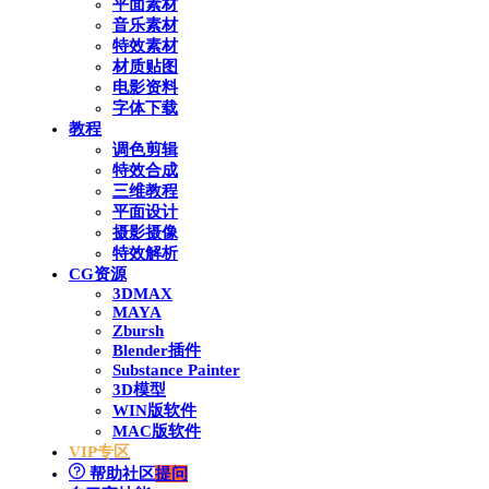
平面素材
音乐素材
特效素材
材质贴图
电影资料
字体下载
教程
调色剪辑
特效合成
三维教程
平面设计
摄影摄像
特效解析
CG资源
3DMAX
MAYA
Zbursh
Blender插件
Substance Painter
3D模型
WIN版软件
MAC版软件
VIP专区
帮助社区
提问