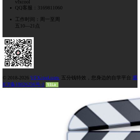
vfxcool
QQ客服：3169811060
工作时间：周一至周
五10—21点
© 2018-2026
VFXcool.com
五分钱特效，您身边的自学平台
冀
ICP备18026256号-1
51La