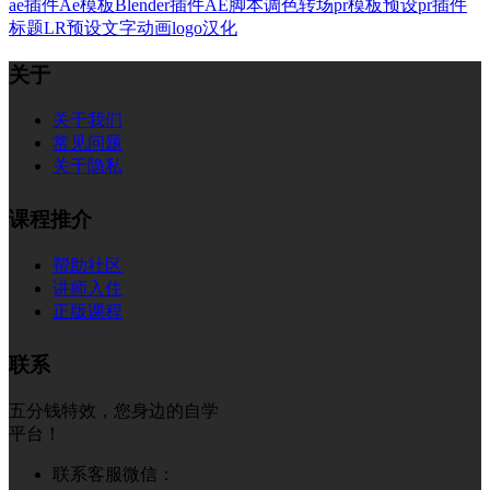
ae插件
Ae模板
Blender插件
AE脚本
调色
转场
pr模板
预设
pr插件
标题
LR预设
文字
动画
logo
汉化
关于
关于我们
常见问题
关于隐私
课程推介
帮助社区
讲师入住
正版课程
联系
五分钱特效，您身边的自学
平台！
联系客服微信：