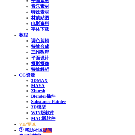
平面素材
音乐素材
特效素材
材质贴图
电影资料
字体下载
教程
调色剪辑
特效合成
三维教程
平面设计
摄影摄像
特效解析
CG资源
3DMAX
MAYA
Zbursh
Blender插件
Substance Painter
3D模型
WIN版软件
MAC版软件
VIP专区
帮助社区
提问