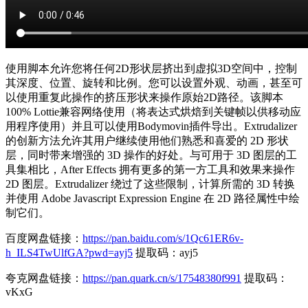
使用脚本允许您将任何2D形状层挤出到虚拟3D空间中，控制
其深度、位置、旋转和比例。您可以设置外观、动画，甚至可
以使用重复此操作的挤压形状来操作原始2D路径。该脚本
100% Lottie兼容网络使用（将表达式烘焙到关键帧以供移动应
用程序使用）并且可以使用Bodymovin插件导出。Extrudalizer
的创新方法允许其用户继续使用他们熟悉和喜爱的 2D 形状
层，同时带来增强的 3D 操作的好处。与可用于 3D 图层的工
具集相比，After Effects 拥有更多的第一方工具和效果来操作
2D 图层。Extrudalizer 绕过了这些限制，计算所需的 3D 转换
并使用 Adob​​e Javascript Expression Engine 在 2D 路径属性中绘
制它们。
百度网盘链接：
https://pan.baidu.com/s/1Qc61ER6v-
h_ILS4TwUlfGA?pwd=ayj5
提取码：ayj5
夸克网盘链接：
https://pan.quark.cn/s/17548380f991
提取码：
vKxG