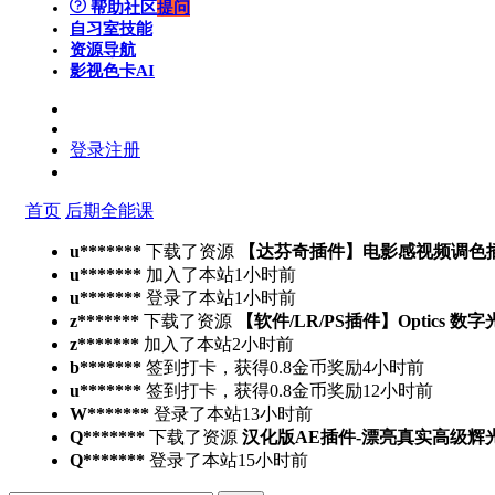
帮助社区
提问
自习室
技能
资源导航
影视色卡
AI
登录
注册
首页
后期全能课
u*******
下载了资源
【达芬奇插件】电影感视频调色插件 PFA 
u*******
加入了本站
1小时前
u*******
登录了本站
1小时前
z*******
下载了资源
【软件/LR/PS插件】Optics 数
z*******
加入了本站
2小时前
b*******
签到打卡，获得0.8金币奖励
4小时前
u*******
签到打卡，获得0.8金币奖励
12小时前
W*******
登录了本站
13小时前
Q*******
下载了资源
汉化版AE插件-漂亮真实高级辉光发光特效
Q*******
登录了本站
15小时前