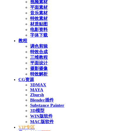
视频素材
平面素材
音乐素材
特效素材
材质贴图
电影资料
字体下载
教程
调色剪辑
特效合成
三维教程
平面设计
摄影摄像
特效解析
CG资源
3DMAX
MAYA
Zbursh
Blender插件
Substance Painter
3D模型
WIN版软件
MAC版软件
VIP专区