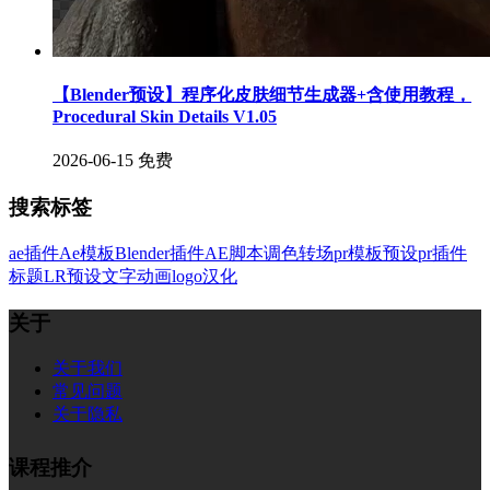
【Blender预设】程序化皮肤细节生成器+含使用教程，
Procedural Skin Details V1.05
2026-06-15
免费
搜索标签
ae插件
Ae模板
Blender插件
AE脚本
调色
转场
pr模板
预设
pr插件
标题
LR预设
文字
动画
logo
汉化
关于
关于我们
常见问题
关于隐私
课程推介