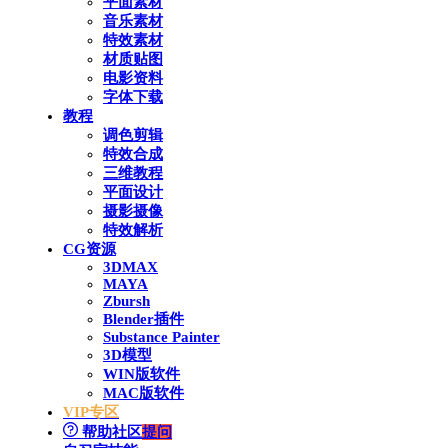
平面素材
音乐素材
特效素材
材质贴图
电影资料
字体下载
教程
调色剪辑
特效合成
三维教程
平面设计
摄影摄像
特效解析
CG资源
3DMAX
MAYA
Zbursh
Blender插件
Substance Painter
3D模型
WIN版软件
MAC版软件
VIP专区
帮助社区
提问