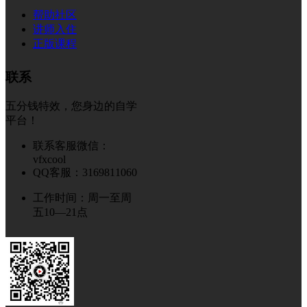
帮助社区
讲师入住
正版课程
联系
五分钱特效，您身边的自学
平台！
联系客服微信：
vfxcool
QQ客服：3169811060
工作时间：周一至周
五10—21点