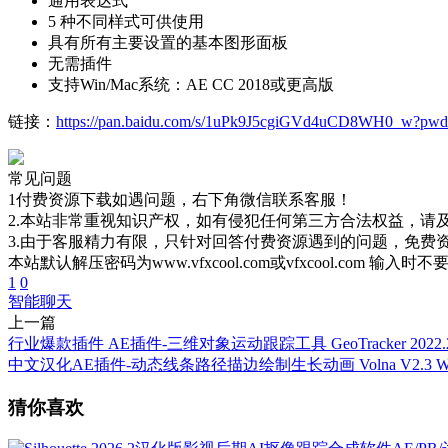
通用表达式
5 种不同样式可供使用
具有所有主要设置的基本图形面板
无需插件
支持Win/Mac系统：AE CC 2018或更高版
链接：
https://pan.baidu.com/s/1uPk9J5cgiGVd4uCD8WH0_w?pwd
常见问题
1付费资源下载如遇问题，右下角微信联系客服！
2.本站非常重视知识产权，如有侵犯任何第三方合法权益，请
3.由于客服精力有限，只针对回答付费资源遇到的问题，免费
本站默认解压密码为www.vfxcool.com或vfxcool.com 输入时
1
0
智能聊天
上一篇
行业爆款插件 AE插件-三维对象运动跟踪工具 GeoTracker 2022.
中文汉化AE插件-动态线条路径描边绘制生长动画 Volna V2.3 W
猜你喜欢