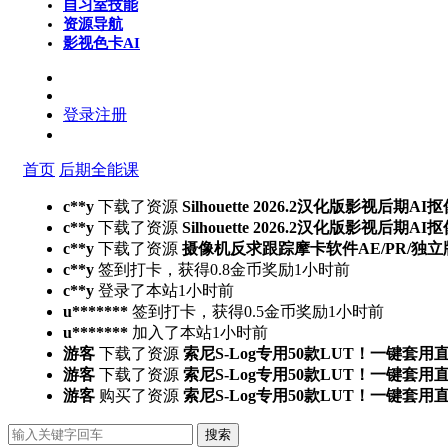
自习室
技能
资源导航
影视色卡
AI
登录
注册
首页
后期全能课
c**y
下载了资源
Silhouette 2026.2汉化版影视后
c**y
下载了资源
Silhouette 2026.2汉化版影视后
c**y
下载了资源
摄像机反求跟踪摩卡软件AE/PR/独立版Mocha
c**y
签到打卡，获得0.8金币奖励
1小时前
c**y
登录了本站
1小时前
u*******
签到打卡，获得0.5金币奖励
1小时前
u*******
加入了本站
1小时前
游客
下载了资源
索尼S-Log专用50款LUT！一键套用
游客
下载了资源
索尼S-Log专用50款LUT！一键套用
游客
购买了资源
索尼S-Log专用50款LUT！一键套用
搜索