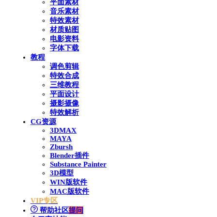
平面素材
音乐素材
特效素材
材质贴图
电影资料
字体下载
教程
调色剪辑
特效合成
三维教程
平面设计
摄影摄像
特效解析
CG资源
3DMAX
MAYA
Zbursh
Blender插件
Substance Painter
3D模型
WIN版软件
MAC版软件
VIP专区
帮助社区
提问